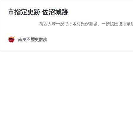
市指定史跡 佐沼城跡
葛西大崎一揆では木村氏が籠城、一揆鎮圧後は家
南奥羽歴史散歩