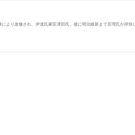
康により改修され、伊達氏家臣津田氏、後に明治維新まで亘理氏が拝領