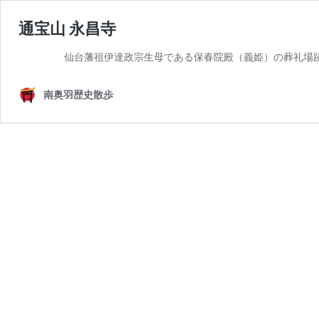
通宝山 永昌寺
仙台藩祖伊達政宗生母である保春院殿（義姫）の葬礼場
南奥羽歴史散歩