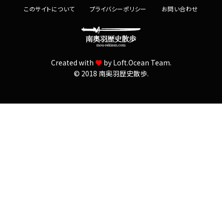
c
このサイトについて
プライバシーポリシー
お問い合わせ
h
f
o
r
Created with
by
Loft.Ocean Team.
:
© 2018 南奥羽歴史散歩.