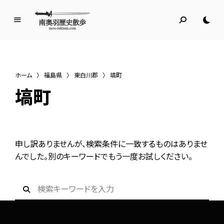
南
奥
羽
歴
ホーム
〉
福島県
〉
東白川郡
〉
塙町
史
塙町
散
歩
名所旧跡と館めぐり
申し訳ありませんが、検索条件に一致するものはありませ
んでした。別のキーワードでもう一度お試しください。
S
e
a
r