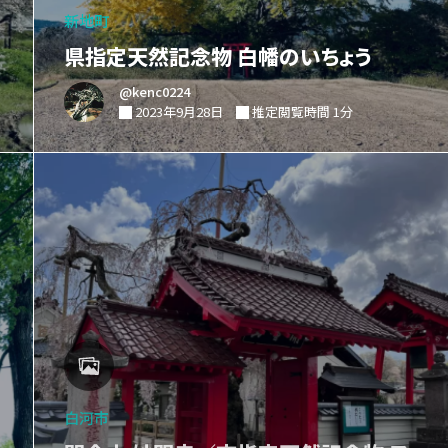
新地町
県指定天然記念物 白幡のいちょう
@kenc0224
2023年9月28日
推定閲覧時間 1分
白河市
開会山 妙関寺／市指定天然記念物 乙