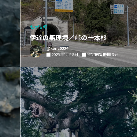
七ヶ宿町
伊達の無理境／峠の一本杉
@kenc0224
2025年1月18日
推定閲覧時間 3分