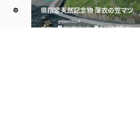
県指定天然記念物 薄衣の笠マツ
@kenc0224
2023年5月31日
推定閲覧時間 2分