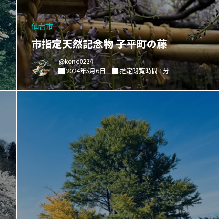
仙台市
市指定天然記念物 子平町の藤
@kenc0224
2024年5月6日
推定閲覧時間 1分