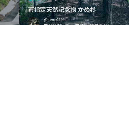
市指定天然記念物 かめ杉
@kenc0224
2023年5月3日
推定閲覧時間 1分