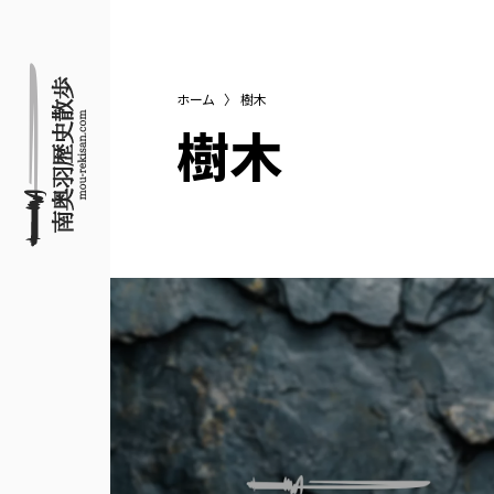
ホーム
〉
樹木
樹木
名所旧跡と館めぐり
南奥羽歴史散歩