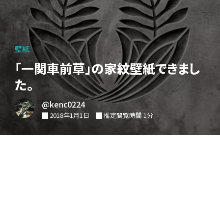
壁紙
「一関車前草」の家紋壁紙できまし
た。
@kenc0224
2018年1月1日
推定閲覧時間 1分