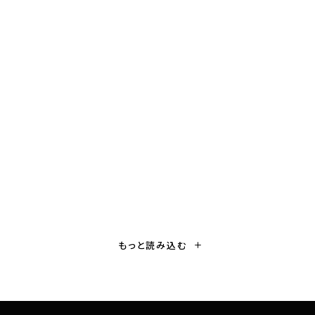
壁紙
「三つ柏」の家紋壁紙できました。
P
もっと読み込む
@kenc0224
o
2018年1月1日
推定閲覧時間 1分
s