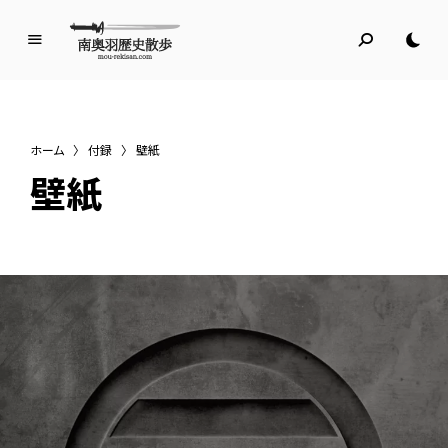
南
奥
羽
歴
ホーム
〉
付録
〉
壁紙
史
壁紙
散
歩
名所旧跡と館めぐり