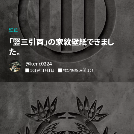
壁紙
「竪三引両」の家紋壁紙できまし
た。
@kenc0224
2019年1月1日
推定閲覧時間 1分