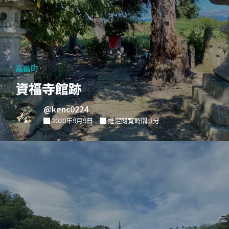
高畠町
資福寺館跡
@kenc0224
2020年9月9日
推定閲覧時間 3分