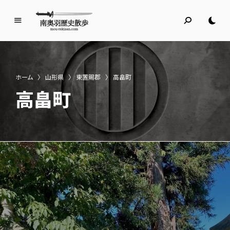
南
奥
羽
歴
ホーム
〉
山形県
〉
東置賜郡
〉
高畠町
史
高畠町
散
歩
名所旧跡と館めぐり