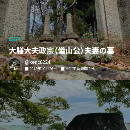
高畠町
大膳大夫政宗（儀山公）夫妻の墓
@kenc0224
2019年10月26日
推定閲覧時間 1分