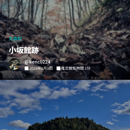
丸森町
小坂館跡
@kenc0224
2018年1月1日
推定閲覧時間 1分