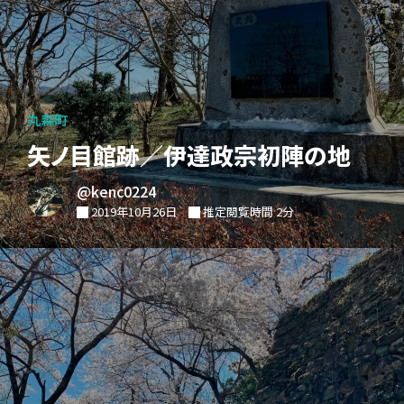
丸森町
矢ノ目館跡／伊達政宗初陣の地
@kenc0224
2019年10月26日
推定閲覧時間 2分