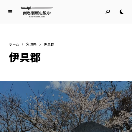
南
奥
羽
歴
ホーム
〉
宮城県
〉
伊具郡
史
伊具郡
散
歩
名所旧跡と館めぐり