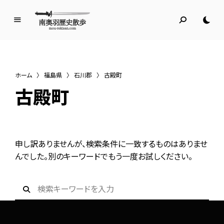
南
奥
羽
歴
ホーム
〉
福島県
〉
石川郡
〉
古殿町
史
古殿町
散
歩
名所旧跡と館めぐり
申し訳ありませんが、検索条件に一致するものはありませ
んでした。別のキーワードでもう一度お試しください。
S
e
a
r