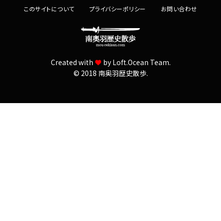
c
このサイトについて
プライバシーポリシー
お問い合わせ
h
f
o
r
Created with
by
Loft.Ocean Team.
:
© 2018 南奥羽歴史散歩.