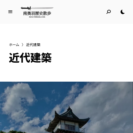
南
奥
羽
歴
ホーム
〉
近代建築
史
近代建築
散
歩
名所旧跡と館めぐり