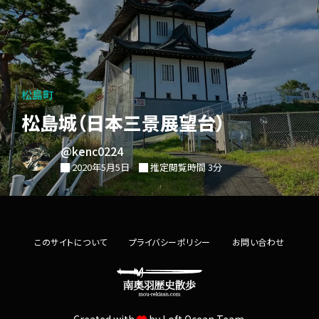
松島町
松島城（日本三景展望台）
@kenc0224
2020年5月5日
推定閲覧時間 3分
このサイトについて
プライバシーポリシー
お問い合わせ
Created with
by
Loft.Ocean Team.