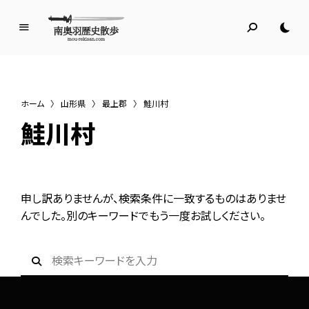
南
奥
羽
歴
ホーム
〉
山形県
〉
最上郡
〉
鮭川村
史
鮭川村
散
歩
名所旧跡と館めぐり
申し訳ありませんが、検索条件に一致するものはありませ
んでした。別のキーワードでもう一度お試しください。
S
e
a
r