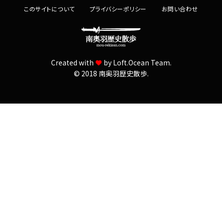
c
このサイトについて
プライバシーポリシー
お問い合わせ
h
f
o
r
Created with
by
Loft.Ocean Team.
:
© 2018 南奥羽歴史散歩.