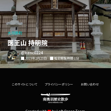
大河原町
医王山 持明院
@kenc0224
2019年2月23日
推定閲覧時間 1分
このサイトについて
プライバシーポリシー
お問い合わせ
Created with
by
Loft.Ocean Team.