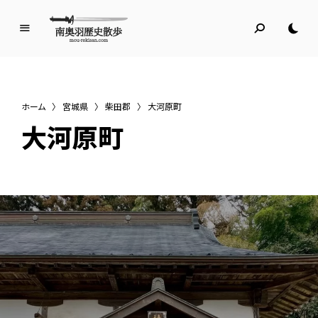
南
奥
羽
歴
ホーム
〉
宮城県
〉
柴田郡
〉
大河原町
史
大河原町
散
歩
名所旧跡と館めぐり