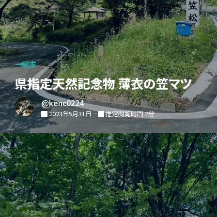
一関市
県指定天然記念物 薄衣の笠マツ
@kenc0224
2023年5月31日
推定閲覧時間 2分