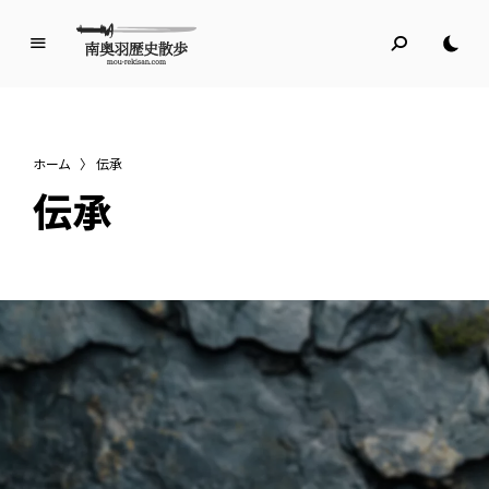
南
奥
羽
歴
ホーム
〉
伝承
史
伝承
散
歩
名所旧跡と館めぐり