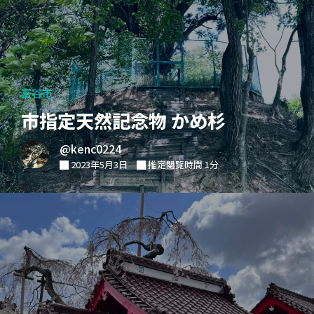
富谷市
市指定天然記念物 かめ杉
@kenc0224
2023年5月3日
推定閲覧時間 1分