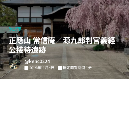
米沢市
正應山 常信庵／源九郎判官義経
公接待遺跡
@kenc0224
2019年11月4日
推定閲覧時間 1分