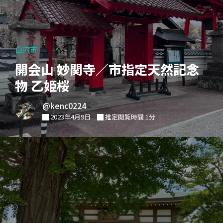
白河市
開会山 妙関寺／市指定天然記念
物 乙姫桜
@kenc0224
2023年4月9日
推定閲覧時間 1分