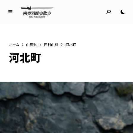
南
奥
羽
歴
ホーム
〉
山形県
〉
西村山郡
〉
河北町
史
河北町
散
歩
名所旧跡と館めぐり