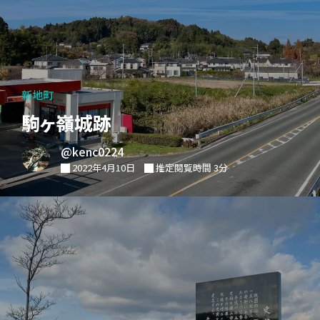
新地町
駒ヶ嶺城跡
@kenc0224
2022年4月10日
推定閲覧時間 3分