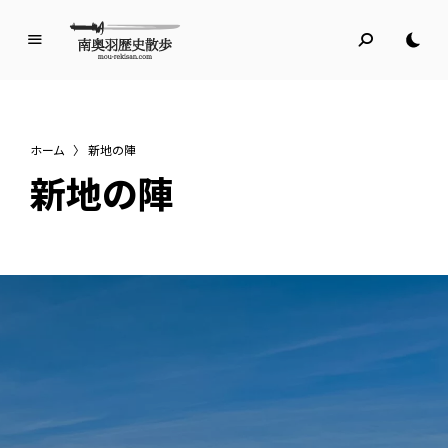
南
奥
羽
歴
ホーム
〉
新地の陣
史
新地の陣
散
歩
名所旧跡と館めぐり