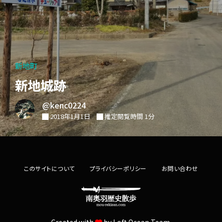
新地町
新地城跡
@kenc0224
2018年1月1日
推定閲覧時間 1分
このサイトについて
プライバシーポリシー
お問い合わせ
Created with
by
Loft.Ocean Team.