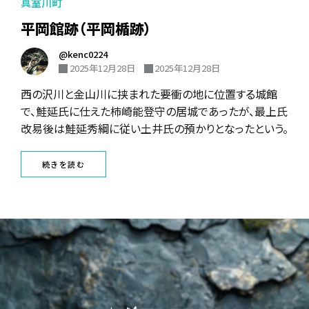
真室川町
平岡館跡（平岡楯跡）
@kenc0224
2025年12月28日
2025年12月28日
西の沢川と金山川に挟まれた要衝の地に位置する城館
で、鮭延氏に仕えた柿崎能登守の居城であったが、最上氏
改易後は鮭延秀綱に従い土井氏の預かりとなったという。
続きを読む