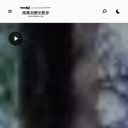
南
奥
羽
歴
史
散
歩
名所旧跡と館めぐり