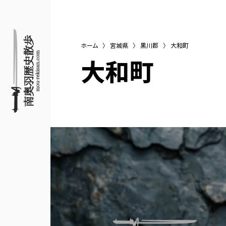
ホーム
〉
宮城県
〉
黒川郡
〉
大和町
大和町
名所旧跡と館めぐり
南奥羽歴史散歩