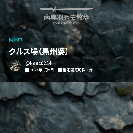
奥州市
クルス場（黒州婆）
@kenc0224
2025年1月5日
推定閲覧時間 1分