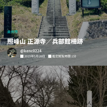
奥州市
照峰山 正源寺／兵部館柵跡
@kenc0224
2023年5月28日
推定閲覧時間 1分