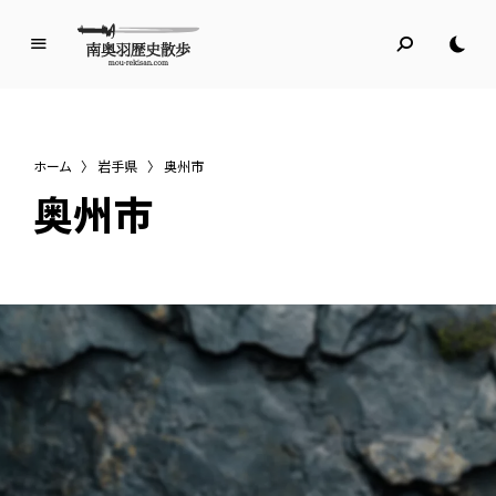
南
奥
羽
歴
ホーム
〉
岩手県
〉
奥州市
史
奥州市
散
歩
名所旧跡と館めぐり