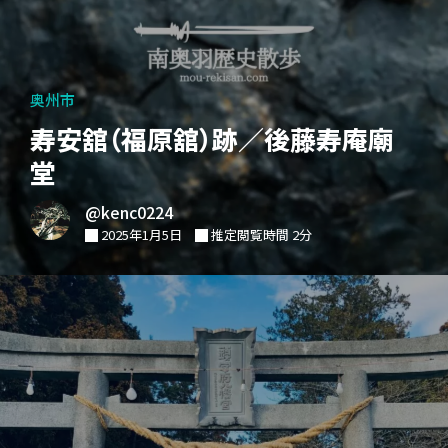
奥州市
寿安舘（福原舘）跡／後藤寿庵廟
堂
@kenc0224
2025年1月5日
推定閲覧時間 2分