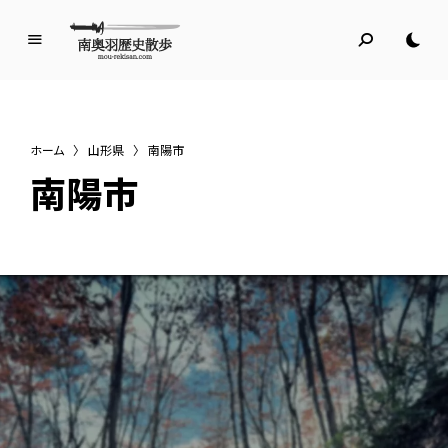
南
奥
羽
歴
ホーム
〉
山形県
〉
南陽市
史
南陽市
散
歩
名所旧跡と館めぐり