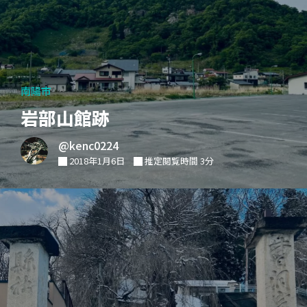
南陽市
岩部山館跡
@kenc0224
2018年1月6日
推定閲覧時間 3分