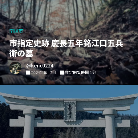
南陽市
市指定史跡 慶長五年銘江口五兵
衛の墓
@kenc0224
2024年6月7日
推定閲覧時間 1分