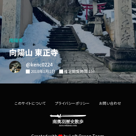
南陽市
向陽山 東正寺
@kenc0224
2018年1月1日
推定閲覧時間 1分
このサイトについて
プライバシーポリシー
お問い合わせ
Created with
by
Loft.Ocean Team.