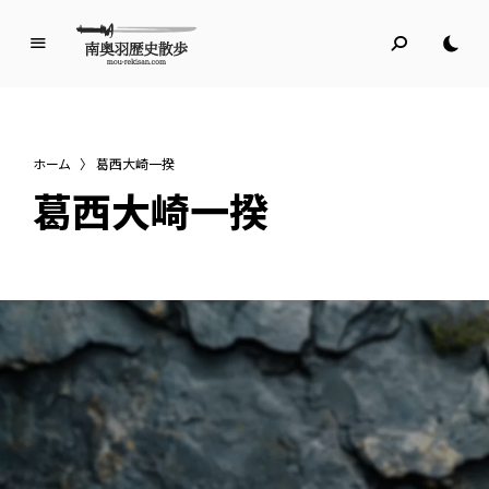
南
奥
羽
歴
ホーム
〉
葛西大崎一揆
史
葛西大崎一揆
散
歩
名所旧跡と館めぐり