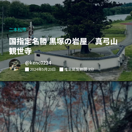
二本松市
国指定名勝 黒塚の岩屋／真弓山
観世寺
@kenc0224
2024年5月23日
推定閲覧時間 3分