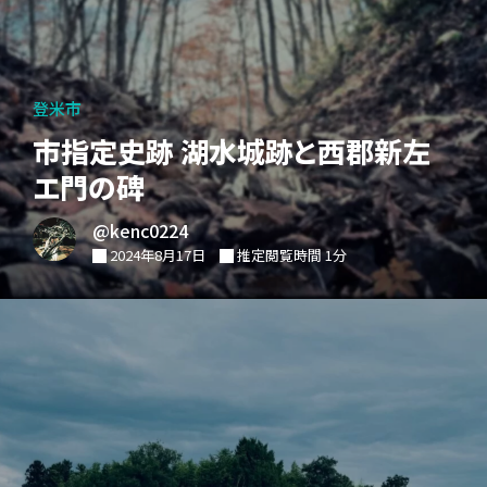
登米市
市指定史跡 湖水城跡と西郡新左
エ門の碑
@kenc0224
2024年8月17日
推定閲覧時間 1分