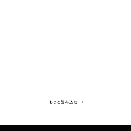
大崎市
名生城跡／国指定史跡 名生館官
衙遺跡
P
もっと読み込む
@kenc0224
o
2019年10月22日
推定閲覧時間 2分
s