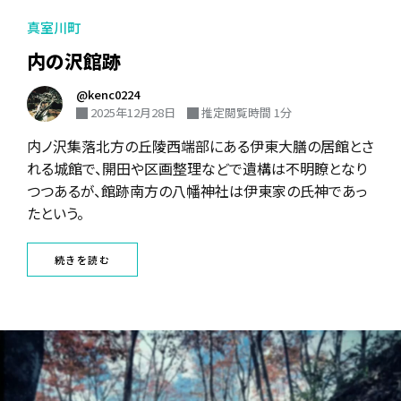
真室川町
内の沢館跡
@kenc0224
2025年12月28日
推定閲覧時間 1分
内ノ沢集落北方の丘陵西端部にある伊東大膳の居館とさ
れる城館で、開田や区画整理などで遺構は不明瞭となり
つつあるが、館跡南方の八幡神社は伊東家の氏神であっ
たという。
続きを読む