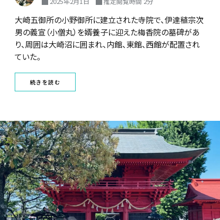
2025年2月1日
推定閲覧時間 2分
大崎五御所の小野御所に建立された寺院で、伊達稙宗次
男の義宣（小僧丸）を婿養子に迎えた梅香院の墓碑があ
り、周囲は大崎沼に囲まれ、内館、東館、西館が配置され
ていた。
続きを読む