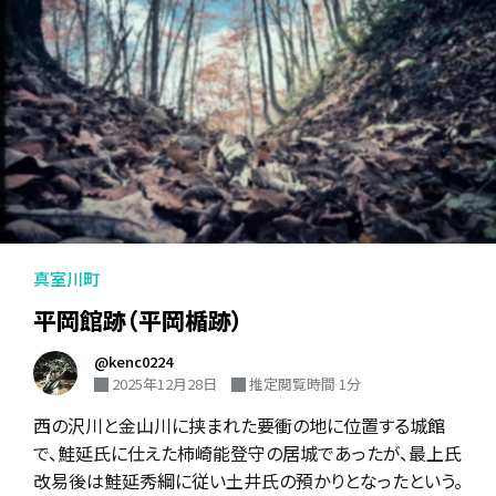
真室川町
平岡館跡（平岡楯跡）
@kenc0224
2025年12月28日
推定閲覧時間 1分
西の沢川と金山川に挟まれた要衝の地に位置する城館
で、鮭延氏に仕えた柿崎能登守の居城であったが、最上氏
改易後は鮭延秀綱に従い土井氏の預かりとなったという。