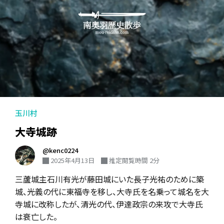
玉川村
大寺城跡
@kenc0224
2025年4月13日
推定閲覧時間 2分
三蘆城主石川有光が藤田城にいた長子光祐のために築
城、光義の代に東福寺を移し、大寺氏を名乗って城名を大
寺城に改称したが、清光の代、伊達政宗の来攻で大寺氏
は衰亡した。