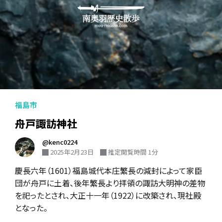
福島市
舟戸諏訪神社
@kenc0224
2025年2月23日
推定閲覧時間 1分
慶長六年（1601）福島城代本庄繁長の減封によって家臣
団が舟戸に土着、後年繁長より拝領の諏訪大明神の差物
を祀ったとされ、大正十一年（1922）に改築され、現社殿
となった。