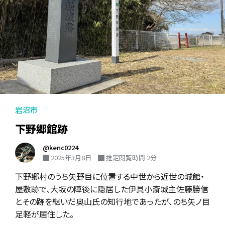
岩沼市
下野郷館跡
@kenc0224
2025年3月8日
推定閲覧時間 2分
下野郷村のうち矢野目に位置する中世から近世の城館・
屋敷跡で、大坂の陣後に隠居した伊具小斎城主佐藤勝信
とその跡を継いだ奥山氏の知行地であったが、のち矢ノ目
足軽が居住した。