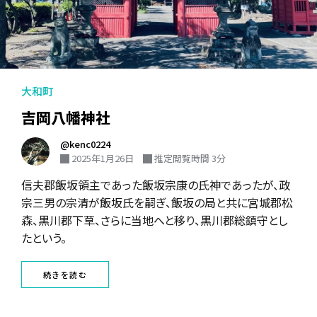
大和町
吉岡八幡神社
@kenc0224
2025年1月26日
推定閲覧時間 3分
信夫郡飯坂領主であった飯坂宗康の氏神であったが、政
宗三男の宗清が飯坂氏を嗣ぎ、飯坂の局と共に宮城郡松
森、黒川郡下草、さらに当地へと移り、黒川郡総鎮守とし
たという。
続きを読む