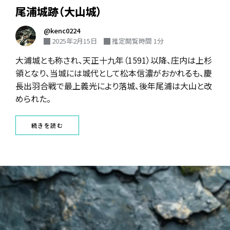
尾浦城跡（大山城）
@kenc0224
2025年2月15日
推定閲覧時間 1分
大浦城とも称され、天正十九年（1591）以降、庄内は上杉
領となり、当城には城代として松本信濃がおかれるも、慶
長出羽合戦で最上義光により落城、後年尾浦は大山と改
められた。
続きを読む