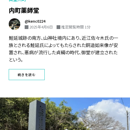
内町薬師堂
@kenc0224
2025年4月6日
推定閲覧時間 1分
鮭延城跡の南方、山神社境内にあり、近江佐々木氏の一
族とされる鮭延氏によってもたらされた銅造如来像が安
置され、悪病が流行した貞綱の時代、御堂が建立された
という。
続きを読む