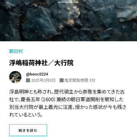
朝日村
浮嶋稲荷神社／大行院
@kenc0224
2025年2月8日
推定閲覧時間 3分
浮島明神とも称され、歴代領主から崇敬を集めてきた古
社で、慶長五年（1600）兼続の朝日軍道開削を察知した
別当大行院が最上義光に注進、授かった感状が今も残さ
れているという。
続きを読む