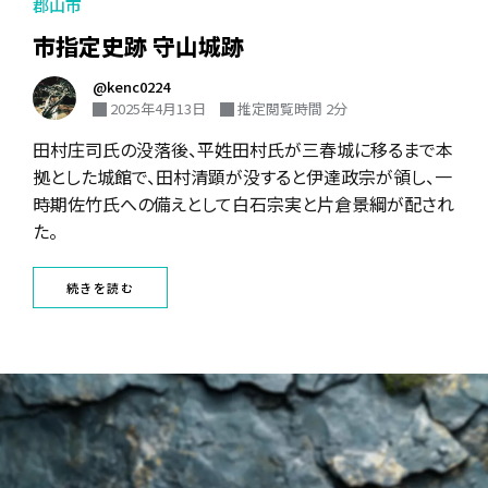
郡山市
市指定史跡 守山城跡
@kenc0224
2025年4月13日
推定閲覧時間 2分
田村庄司氏の没落後、平姓田村氏が三春城に移るまで本
拠とした城館で、田村清顕が没すると伊達政宗が領し、一
時期佐竹氏への備えとして白石宗実と片倉景綱が配され
た。
続きを読む