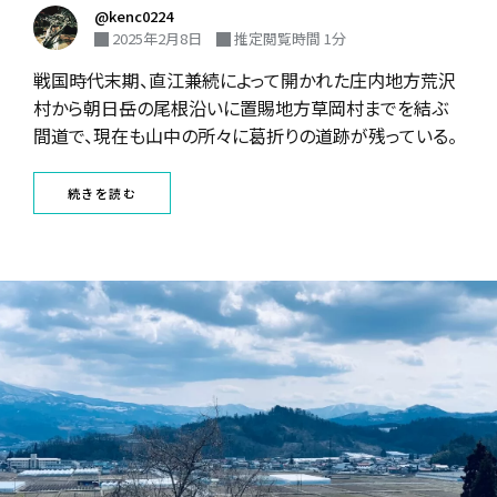
@kenc0224
2025年2月8日
推定閲覧時間 1分
戦国時代末期、直江兼続によって開かれた庄内地方荒沢
村から朝日岳の尾根沿いに置賜地方草岡村までを結ぶ
間道で、現在も山中の所々に葛折りの道跡が残っている。
続きを読む