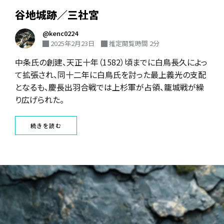
谷地城跡／三社宮
@kenc0224
2025年2月23日
推定閲覧時間 2分
中条氏の創建、天正十年（1582）頃までに白鳥長久によっ
て拡張され、同十二年に白鳥氏を討った最上義光の支配
となるも、慶長出羽合戦では上杉軍が占領、籠城戦が繰
り広げられた。
続きを読む