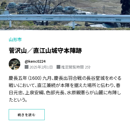
山形市
菅沢山／直江山城守本陣跡
@kenc0224
2025年2月1日
推定閲覧時間 2分
慶長五年（1600）九月、慶長出羽合戦の長谷堂城をめぐる
戦いにおいて、直江兼続が本陣を据えた場所と伝わり、春
日元忠、上泉安綱、色部光長、水原親憲らが山麓に布陣し
たという。
続きを読む