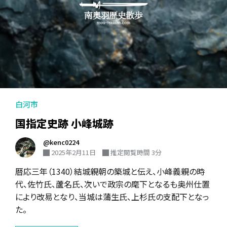
白河市
国指定史跡 小峰城跡
@kenc0224
2025年2月11日
推定閲覧時間 3分
暦応三年（1340）結城親朝の築城と伝え、小峰義親の時
代、佐竹氏、蘆名氏、次いで政宗の麾下となるも奥州仕置
により改易となり、当城は蒲生氏、上杉氏の支配下となっ
た。