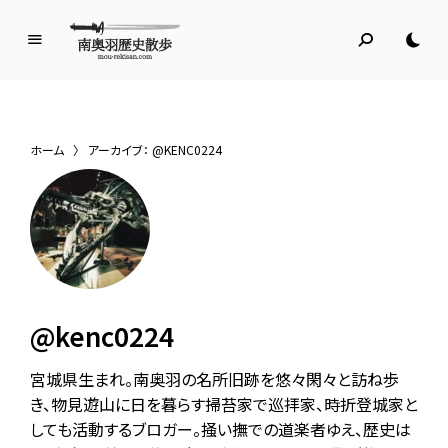
南
奥
羽
歴
ホーム
〉
アーカイブ： @KENC0224
史
散
歩
名所旧跡と館めぐり
@kenc0224
宮城県生まれ。南奥羽の名所旧跡を悠々閑々と訪ね歩
き、物見遊山に日を暮らす掃苔家で巡拝家、時折登城家と
しても活動するブロガー。掻い撫での道楽者ゆえ、歴史は