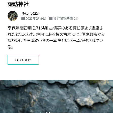
諏訪神社
@kenc0224
2025年2月9日
推定閲覧時間 2分
享保年間初期（1716頃）古墳群のある諏訪原より遷座さ
れたと伝えられ、境内にある桜の古木には、伊達政宗から
譲り受けた三本のうちの一本だという伝承が残されてい
る。
続きを読む