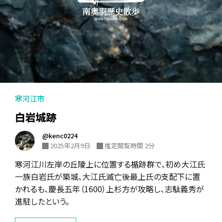
寒河江市
白岩城跡
@kenc0224
2025年2月9日
推定閲覧時間 2分
寒河江川左岸の丘陵上に位置する楯跡群で、初め大江氏
一族白岩氏が築城、大江氏滅亡後最上氏の支配下に置
かれるも、慶長五年（1600）上杉方が攻略し、志駄義秀が
進駐したという。