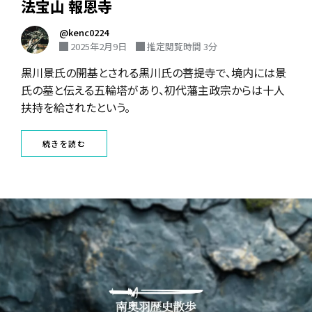
法宝山 報恩寺
@kenc0224
2025年2月9日
推定閲覧時間 3分
黒川景氏の開基とされる黒川氏の菩提寺で、境内には景
氏の墓と伝える五輪塔があり、初代藩主政宗からは十人
扶持を給されたという。
続きを読む