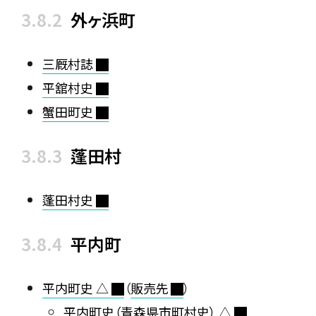
外ヶ浜町
三厩村誌
平舘村史
蟹田町史
蓬田村
蓬田村史
平内町
平内町史 △
（
販売先
）
平内町史（青森県市町村史） △