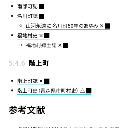
南部町誌
名川町誌
山河永遠に 名川町50年のあゆみ ✕
福地村史 ✕
福地村郷土誌 ✕
階上町
階上町誌 ✕
階上町史（青森県市町村史） △
参考文献