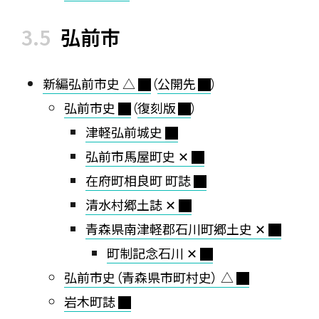
弘前市
新編弘前市史 △
（
公開先
）
弘前市史
（
復刻版
）
津軽弘前城史
弘前市馬屋町史 ✕
在府町相良町 町誌
清水村郷土誌 ✕
青森県南津軽郡石川町郷土史 ✕
町制記念石川 ✕
弘前市史（青森県市町村史） △
岩木町誌