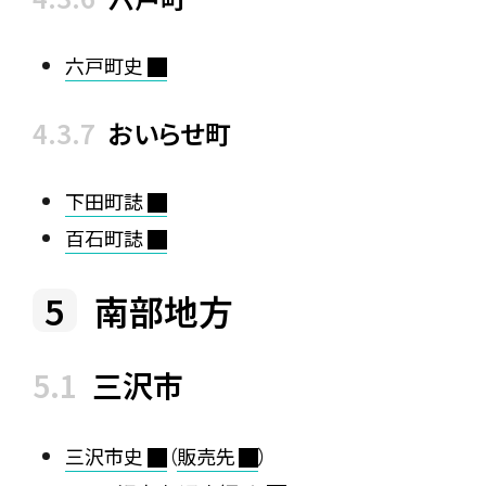
六戸町史
おいらせ町
下田町誌
百石町誌
南部地方
三沢市
三沢市史
（
販売先
）