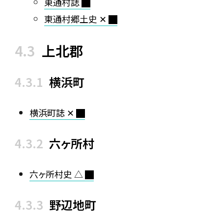
東通村誌
東通村郷土史 ✕
上北郡
横浜町
横浜町誌 ✕
六ヶ所村
六ヶ所村史 △
野辺地町