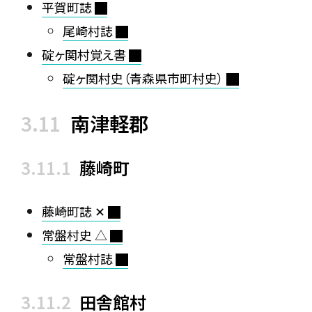
平賀町誌
尾崎村誌
碇ヶ関村覚え書
碇ヶ関村史（青森県市町村史）
南津軽郡
藤崎町
藤崎町誌 ✕
常盤村史 △
常盤村誌
田舎館村