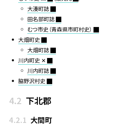
大湊町誌
田名部町誌
むつ市史（青森県市町村史）
大畑町史
大畑町誌
川内町史 ✕
川内町誌
脇野沢村史
下北郡
大間町