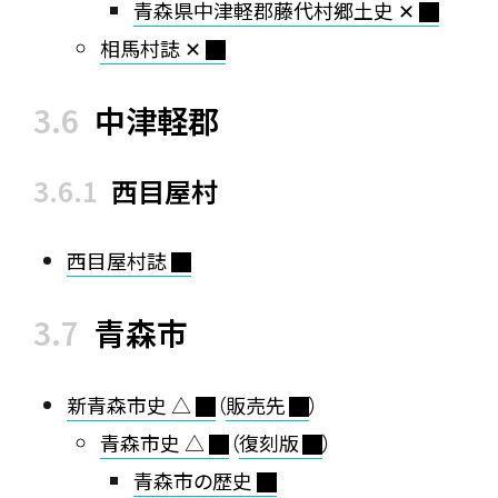
青森県中津軽郡藤代村郷土史 ✕
相馬村誌 ✕
中津軽郡
西目屋村
西目屋村誌
青森市
新青森市史 △
（
販売先
）
青森市史 △
（
復刻版
）
青森市の歴史