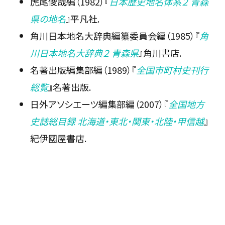
虎尾俊哉編（1982）『
日本歴史地名体系２ 青森
県の地名
』平凡社.
角川日本地名大辞典編纂委員会編（1985）『
角
川日本地名大辞典２ 青森県
』角川書店.
名著出版編集部編（1989）『
全国市町村史刊行
総覧
』名著出版.
日外アソシエーツ編集部編（2007）『
全国地方
史誌総目録 北海道・東北・関東・北陸・甲信越
』
紀伊國屋書店.