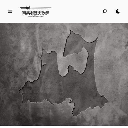
南
奥
羽
歴
史
散
歩
名所旧跡と館めぐり