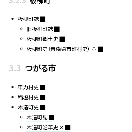
板柳町
板柳町誌
旧板柳町誌
板柳町郷土史
板柳町史（青森県市町村史） △
つがる市
車力村史
稲垣村史
木造町史
木造町誌
木造町沿革史 ✕