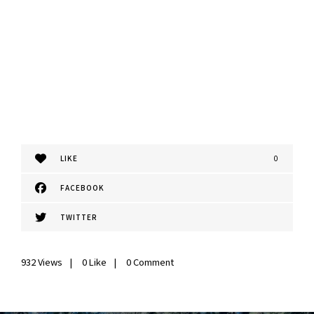
LIKE
0
FACEBOOK
TWITTER
932
Views
0
Like
0 Comment