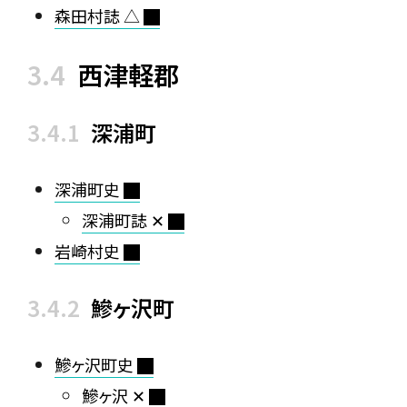
森田村誌 △
西津軽郡
深浦町
深浦町史
深浦町誌 ✕
岩崎村史
鰺ヶ沢町
鰺ヶ沢町史
鰺ヶ沢 ✕