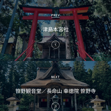
投
稿
PREV
ナ
津島本宮社
ビ
ゲ
ー
シ
ョ
NEXT
ン
笹野観音堂／長命山 幸徳院 笹野寺