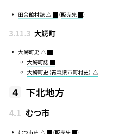
田舎館村誌 △
（
販売先
）
大鰐町
大鰐町史 △
大鰐町誌
大鰐町史（青森県市町村史） △
下北地方
むつ市
むつ市史 △
（
販売先
）