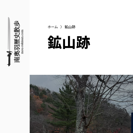
ホーム
〉
鉱山跡
鉱山跡
名所旧跡と館めぐり
南奥羽歴史散歩