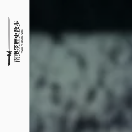
名所旧跡と館めぐり
南奥羽歴史散歩