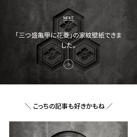
シ
ョ
NEXT
ン
「三つ盛亀甲に花菱」の家紋壁紙できま
した。
＼ こっちの記事も好きかもね ／