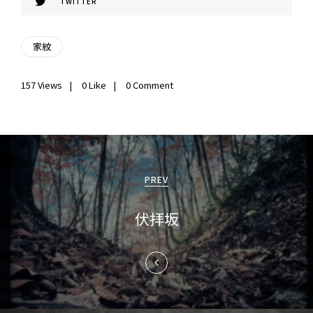
TWITTER
家紋
157
Views
0
Like
0 Comment
投
稿
PREV
ナ
伏拝坂
ビ
ゲ
ー