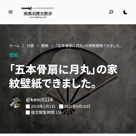
南
奥
羽
歴
ホーム
〉
付録
〉
壁紙
〉
「五本骨扇に月丸」の家紋壁紙できました。
史
壁紙
散
歩
「五本骨扇に月丸」の家
名所旧跡と館めぐり
紋壁紙できました。
@kenc0224
2018年1月1日
2021年6月20日
推定閲覧時間 1分