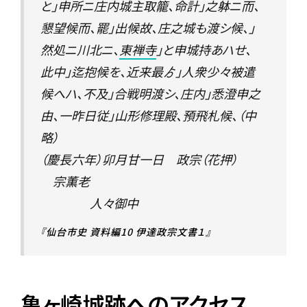
と」申所ニ庄内城主取籠、命計」之躰ニ而、
懇望候而、罷」出候故、庄之城も渡シ候、」
然処ニ川北ニ、
東禅寺
」と申城持あハせ、
此中」迄抱候を、近来最ゟ」人衆少々被遣
候へハ、不及」合戦明渡シ、庄内」悉澄申之
由、一昨日従」山形修理殿、預飛札候、（中
略）
（慶長六年）卯月甘一日 政宗（花押）
宗薫老
人々御中
『仙台市史 資料編10 伊達政宗文書１』
亀ヶ崎城跡へのアクセス