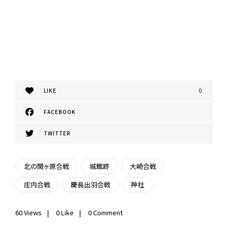
LIKE
0
FACEBOOK
TWITTER
北の関ヶ原合戦
城館跡
大崎合戦
庄内合戦
慶長出羽合戦
神社
60
Views
0
Like
0 Comment