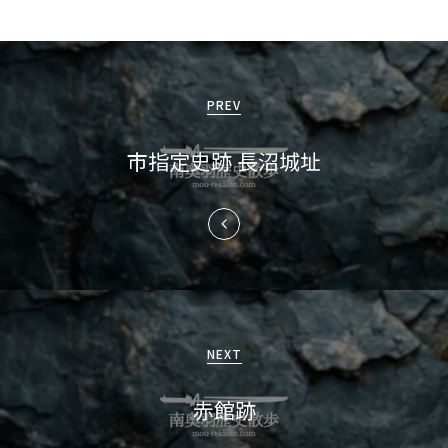
投
稿
PREV
ナ
市指定史跡 長沼城址
ビ
ゲ
ー
シ
ョ
NEXT
ン
赤館跡