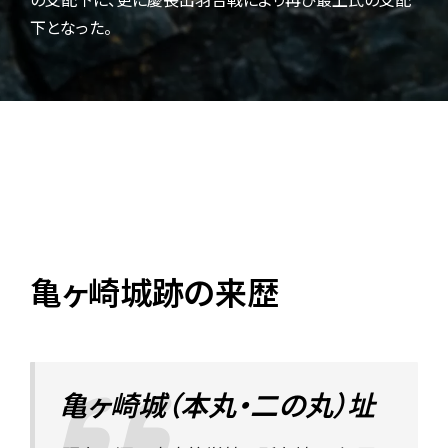
下となった。
亀ヶ崎城跡の来歴
亀ヶ崎城（本丸・二の丸）址