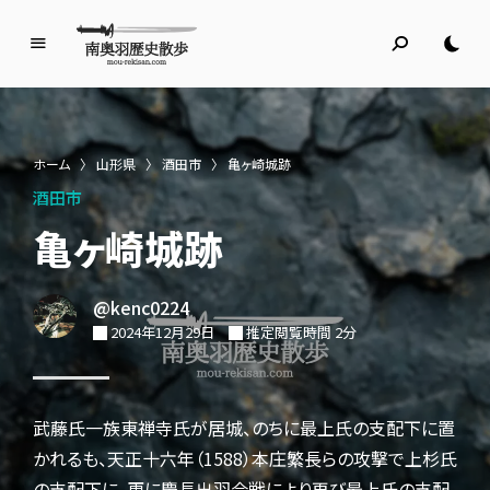
南
奥
羽
歴
ホーム
〉
山形県
〉
酒田市
〉
亀ヶ崎城跡
史
酒田市
散
歩
亀ヶ崎城跡
名所旧跡と館めぐり
@kenc0224
2024年12月29日
推定閲覧時間 2分
武藤氏一族東禅寺氏が居城、のちに最上氏の支配下に置
かれるも、天正十六年（1588）本庄繁長らの攻撃で上杉氏
の支配下に、更に慶長出羽合戦により再び最上氏の支配