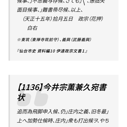
候事、」不思義与存候、さても」〳〵、愚拙失
面目候事、」難書帋尽候、以上、
（天正十五年）拾月五日 政宗（花押）
白右
※東筑（東禅寺筑前守）、義興（武藤義興）
『仙台市史 資料編10 伊達政宗文書１』
【1136】今井宗薫兼久宛書
状
追而為飛脚申入候、仍」庄内之義、旧冬最」
上へ加勢仕候時、庄内」衆も打出候ヲ、やち