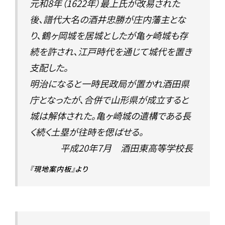
元和8年（1622年）最上氏が改易された
後、譜代大名の酒井忠勝が庄内藩主とな
り、鶴ヶ岡城を居城としたが亀ヶ崎城も存
続を許され、江戸時代を通じて城代を置き
支配した。
明治になると一時民政局が置かれ酒田県
庁となったが、合併で山形県が成立すると
城は解体された。亀ヶ崎城の遺構である長
く続く土塁が往時を偲ばせる。
平成20年7月 酒田東高等学校長
『現地案内板』より