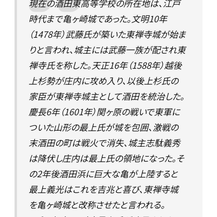
現在の酒田東高等学校の所在地は、江戸
時代まで亀ヶ崎城であった。文明10年
（1478年）武藤氏が築いた東禅寺城が始ま
りと言われ、城主には武藤一族が配され東
禅寺氏を称した。天正16年（1588年）越後
上杉勢が庄内に攻め入り、以後上杉氏の
家臣が東禅寺城主として酒田を統治した。
慶長6年（1601年）関ヶ原の戦いで東軍に
ついた山形の最上氏が城を包囲、激戦の
末酒田の町は戦火で消失、城主志駄義秀
は降伏し庄内は最上氏の領地になった。そ
の2年後酒田浜に巨大な亀が上陸すると
最上義光はこれを吉兆と喜び、東禅寺城
を亀ヶ崎城と改称させたと言われる。