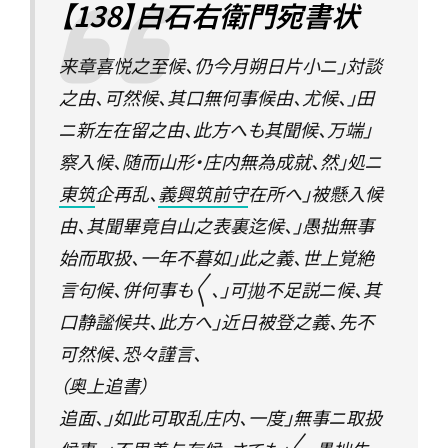
【138】白石右衛門宛書状
来章喜悦之至候、仍今月朔日片小ニ」対談
之由、可然候、其口無何事候由、尤候、」田
ニ新左在留之由、此方へも其聞候、万端」
察入候、随而山形・庄内無為成就、然」処ニ
東筑
企再乱、
義興筑前守
在所へ」被懸入候
由、其聞畢竟自山之表裏迄候、」愚拙無事
始而取扱、一年不暮如」此之義、世上覚絶
言句候、併何事も〳〵、」可拋不足説ニ候、其
口静謐候共、此方へ」近日被登之義、先不
可然候、恐々謹言、
（奥上追書）
追面、」如此可取乱庄内、一度」無事ニ取扱