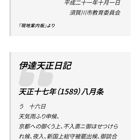
平成二十一年十月一日
須賀川市教育委員会
『現地案内板』より
伊達天正日記
天正十七年（1589）八月条
う 十六日
天気雨ふり申候、
京都への御くう上、不入斎ニ御ほせつけら
れ候、夜入、
新国上総守
被罷出候、御談合