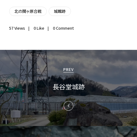
北の関ヶ原合戦
城館跡
57
Views
0
Like
0 Comment
投
稿
PREV
ナ
長谷堂城跡
ビ
ゲ
ー
シ