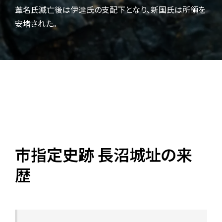
葦名氏滅亡後は伊達氏の支配下となり、新国氏は所領を
安堵された。
市指定史跡 長沼城址の来
歴