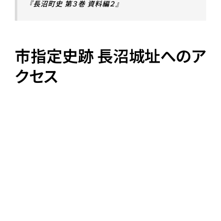
『長沼町史 第３巻 資料編２』
市指定史跡 長沼城址へのア
クセス