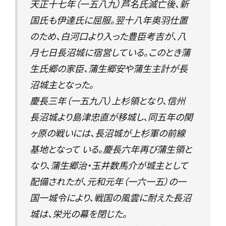
天正十七年（一五八九）芦名氏滅亡後、新
国氏も伊達氏に屈服。翌十八年奥羽仕置
のため、白河口より入った豊臣考吉が、八
月七日長沼城に宿営している。このとき蒲
生氏郷の家臣、蒲生郷安や蒲生主計が長
沼城主となった。
慶長三年（一五九八）上杉領となり、信州
長沼城より島津忠直が移城し、同五年の関
ヶ原の戦いには、長沼城が上杉軍の前線
基地となって いる。慶長六年再び蒲生領と
なり、蒲生郷治・玉井数馬介が城主として
配備されたが、元和元年（一六一五）の一
国一城令により、戦国の風雲に耐えた長沼
城は、栄光の幕を閉じた。