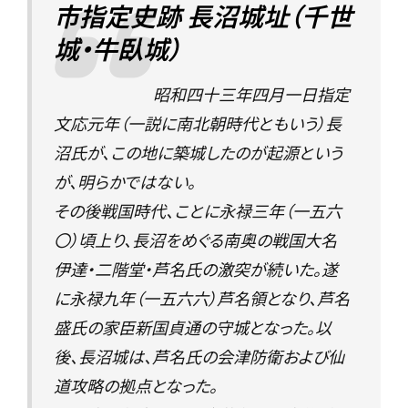
市指定史跡 長沼城址（千世
城・牛臥城）
昭和四十三年四月一日指定
文応元年（一説に南北朝時代ともいう）長
沼氏が、この地に築城したのが起源という
が、明らかではない。
その後戦国時代、ことに永禄三年（一五六
〇）頃上り、長沼をめぐる南奥の戦国大名
伊達・二階堂・芦名氏の激突が続いた。遂
に永禄九年（一五六六）芦名領となり、芦名
盛氏の家臣新国貞通の守城となった。以
後、長沼城は、芦名氏の会津防衛および仙
道攻略の拠点となった。