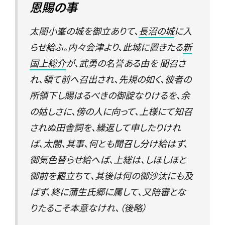
恩賜の事
太閤小峯の城を御立ありて、
長沼の城
に入
らせ給ふ。内々会津より、此城に置きたる
新
国上総介
が、武勇の名誉ある由を 聞召さ
れ、頓て前へ召出され、先規の如く、彼者の
所領下し賜はるべきの御諚なりけるを、余
の姑しさに、傍の人に向って、上様にて知召
されぬ田舎詞を、繰返して申したりけれ
ば、太閤、其事、何とも聞召し分け給はず、
御気色替らせ給へば、上総は、しほしほと
御前を罷立ちて、其後は何の御沙汰にも及
ばず、終に蒲生氏郷に属して、又陪審とな
りたるこそ本意なけれ、（後略）