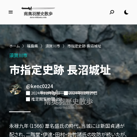
南
奥
羽
歴
ホーム
〉
福島県
〉
須賀川市
〉
市指定史跡 長沼城址
史
須賀川市
散
歩
市指定史跡 長沼城址
名所旧跡と館めぐり
@kenc0224
2024年12月29日
2024年12月29日
推定閲覧時間 2分
永禄九年（1566）葦名盛氏の時代、当城には新国貞通が
配され、二階堂・伊達・田村・佐竹諸氏の攻防が続いたが、