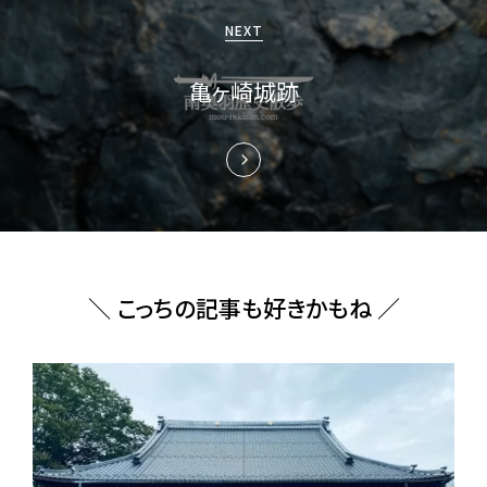
ョ
NEXT
ン
亀ヶ崎城跡
＼ こっちの記事も好きかもね ／