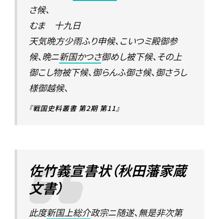
さ候、
むま 十九日
天気晩方少雨ふり申候、こいつミ殿御参
候、晩ニ
新国かつさ
御めし被下候、その上
御こし物被下候、御らんふ御さ候、御さうし
様御越候、
『戦国史料叢書 第2期 第11』
佐竹義宣書状（秋田藩家蔵
文書）
此度
新国上総介
政宗ニ随遂、無是非次第