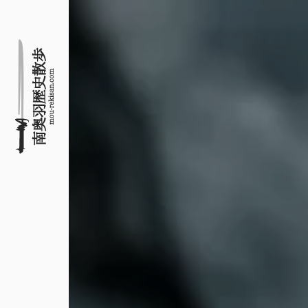
名所旧跡と館めぐり
南奥羽歴史散歩