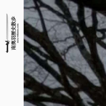
名所旧跡と館めぐり
南奥羽歴史散歩