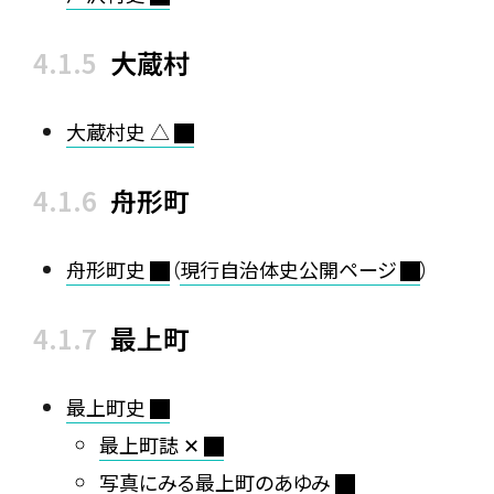
大蔵村
大蔵村史 △
舟形町
舟形町史
（
現行自治体史公開ページ
）
最上町
最上町史
最上町誌 ✕
写真にみる最上町のあゆみ