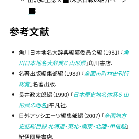
）
参考文献
角川日本地名大辞典編纂委員会編（1981）『
角
川日本地名大辞典６ 山形県
』角川書店.
名著出版編集部編（1989）『
全国市町村史刊行
総覧
』名著出版.
長井政太郎編（1990）『
日本歴史地名体系６ 山
形県の地名
』平凡社.
日外アソシエーツ編集部編（2007）『
全国地方
史誌総目録 北海道・東北・関東・北陸・甲信越
』
紀伊國屋書店.