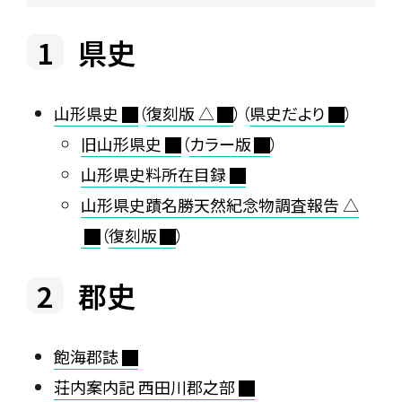
県史
山形県史
（
復刻版 △
）（
県史だより
）
旧山形県史
（
カラー版
）
山形県史料所在目録
山形県史蹟名勝天然紀念物調査報告 △
（
復刻版
）
郡史
飽海郡誌
荘内案内記 西田川郡之部