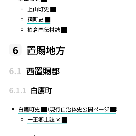
上山町史
粡町史
柏倉門伝村誌
置賜地方
西置賜郡
白鷹町
白鷹町史
（
現行自治体史公開ページ
）
十王郷土誌 ✕