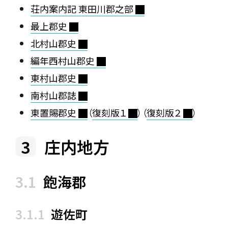
荘内案内記 東田川郡之部
最上郡史
北村山郡史
編年西村山郡史
東村山郡史
南村山郡誌
東置賜郡史
（
復刻版１
）（
復刻版２
）
庄内地方
飽海郡
遊佐町