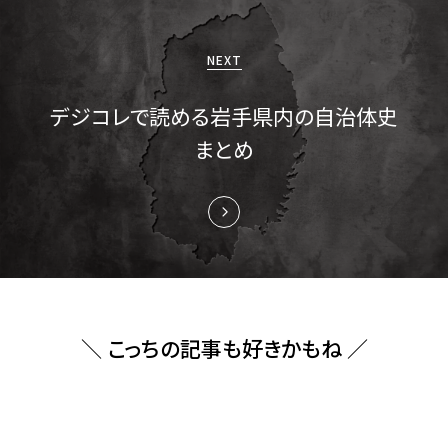
ョ
ン
NEXT
デジコレで読める岩手県内の自治体史
まとめ
＼ こっちの記事も好きかもね ／