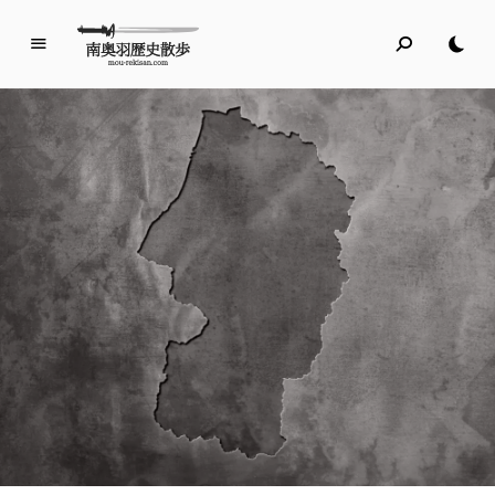
南
奥
羽
歴
史
散
歩
名所旧跡と館めぐり