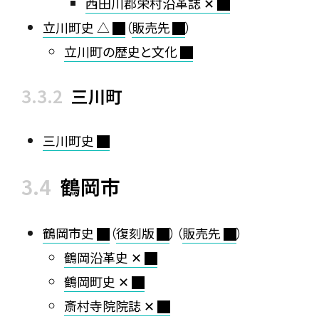
西田川郡栄村沿革誌 ✕
立川町史 △
（
販売先
）
立川町の歴史と文化
三川町
三川町史
鶴岡市
鶴岡市史
（
復刻版
）（
販売先
）
鶴岡沿革史 ✕
鶴岡町史 ✕
斎村寺院院誌 ✕