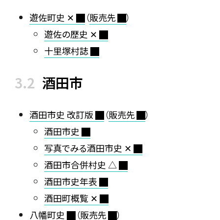
遊佐町史 ✕
（
販売先
）
遊佐の歴史 ✕
十里塚村誌
酒田市
酒田市史 改訂版
（
販売先
）
酒田市史
写真でみる酒田市史 ✕
酒田市合併村史 △
酒田市史年表
酒田町概覧 ✕
八幡町史
（
販売先
）