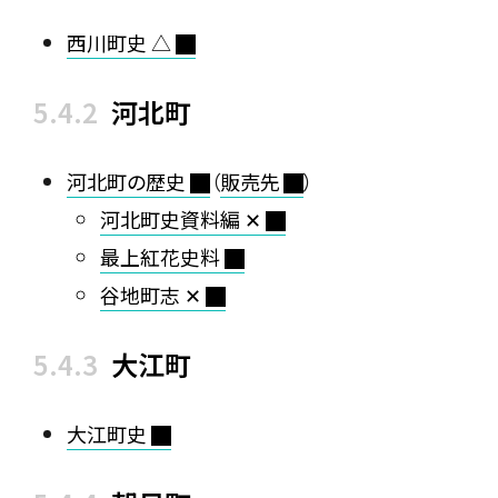
西川町史 △
河北町
河北町の歴史
（
販売先
）
河北町史資料編 ✕
最上紅花史料
谷地町志 ✕
大江町
大江町史