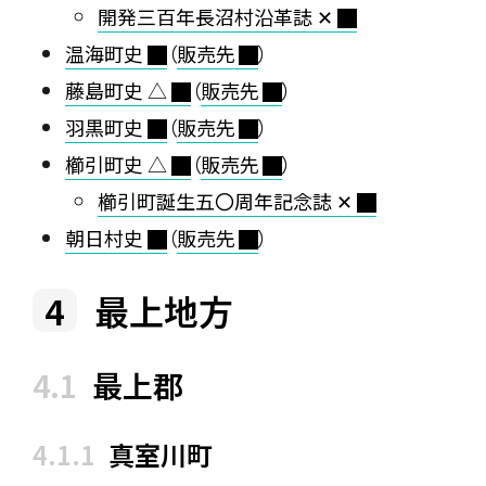
開発三百年長沼村沿革誌 ✕
温海町史
（
販売先
）
藤島町史 △
（
販売先
）
羽黒町史
（
販売先
）
櫛引町史 △
（
販売先
）
櫛引町誕生五〇周年記念誌 ✕
朝日村史
（
販売先
）
最上地方
最上郡
真室川町