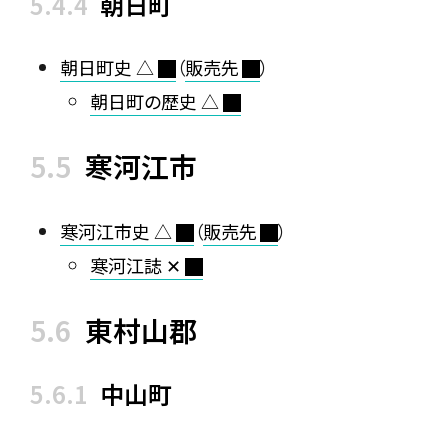
朝日町
朝日町史 △
（
販売先
）
朝日町の歴史 △
寒河江市
寒河江市史 △
（
販売先
）
寒河江誌 ✕
東村山郡
中山町