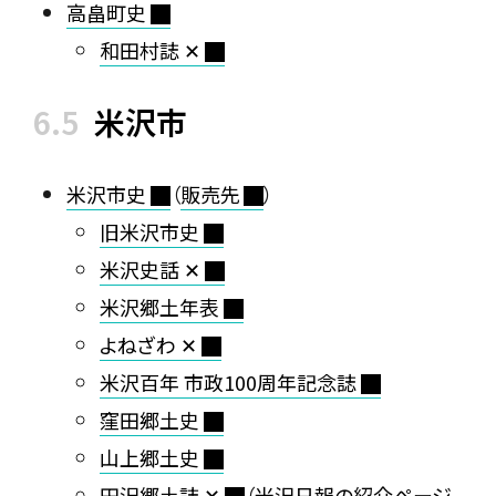
高畠町史
和田村誌 ✕
米沢市
米沢市史
（
販売先
）
旧米沢市史
米沢史話 ✕
米沢郷土年表
よねざわ ✕
米沢百年 市政100周年記念誌
窪田郷土史
山上郷土史
田沢郷土誌 ✕
（
米沢日報の紹介ページ