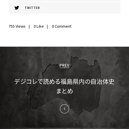
TWITTER
755
Views
0
Like
0 Comment
投
稿
PREV
ナ
デジコレで読める福島県内の自治体史
ビ
まとめ
ゲ
ー
シ