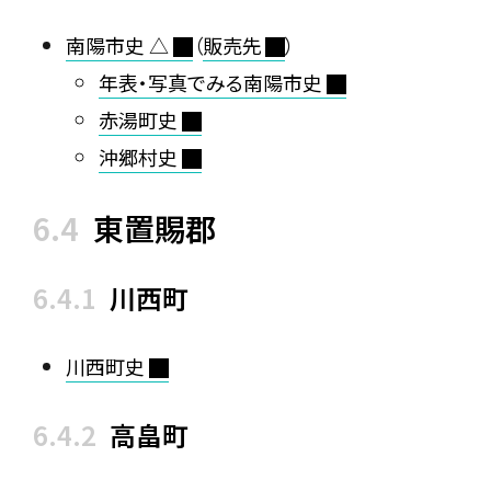
南陽市史 △
（
販売先
）
年表・写真でみる南陽市史
赤湯町史
沖郷村史
東置賜郡
川西町
川西町史
高畠町