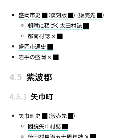
盛岡市史
（
復刻版
）（
販売先
）
朝暾に額づく 太田村誌
都南村誌 ✕
盛岡市通史
岩手の盛岡 ✕
紫波郡
矢巾町
矢巾町史
（
販売先
）
図説矢巾村誌
徳田村自治五十周年誌 ✕