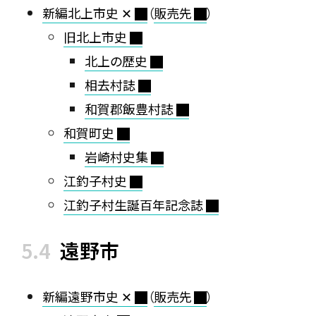
新編北上市史 ✕
（
販売先
）
旧北上市史
北上の歴史
相去村誌
和賀郡飯豊村誌
和賀町史
岩崎村史集
江釣子村史
江釣子村生誕百年記念誌
遠野市
新編遠野市史 ✕
（
販売先
）