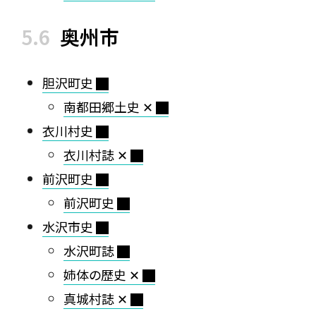
奥州市
胆沢町史
南都田郷土史 ✕
衣川村史
衣川村誌 ✕
前沢町史
前沢町史
水沢市史
水沢町誌
姉体の歴史 ✕
真城村誌 ✕