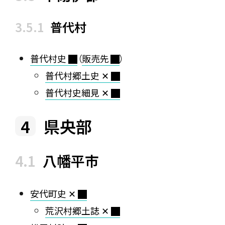
普代村
普代村史
（
販売先
）
普代村郷土史 ✕
普代村史細見 ✕
県央部
八幡平市
安代町史 ✕
荒沢村郷土誌 ✕