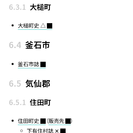
大槌町
大槌町史 △
釜石市
釜石市誌
気仙郡
住田町
住田町史
（
販売先
）
下有住村誌 ✕