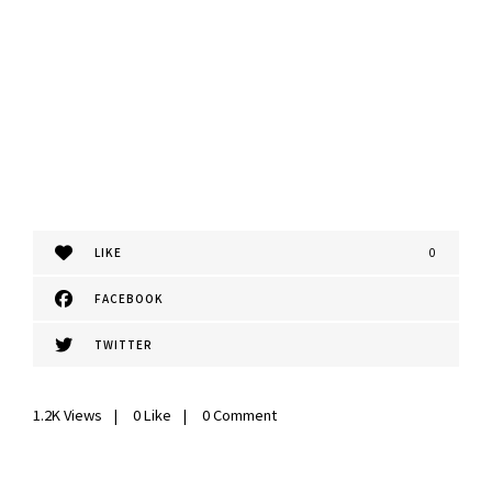
LIKE
0
FACEBOOK
TWITTER
1.2K
Views
0
Like
0 Comment