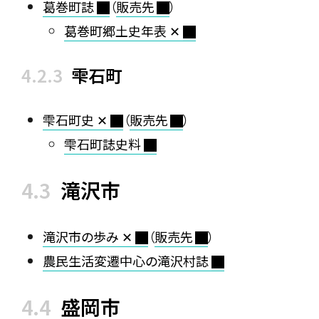
葛巻町誌
（
販売先
）
葛巻町郷土史年表 ✕
雫石町
雫石町史 ✕
（
販売先
）
雫石町誌史料
滝沢市
滝沢市の歩み ✕
（
販売先
）
農民生活変遷中心の滝沢村誌
盛岡市