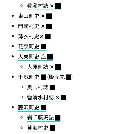
眞瀧村誌 ✕
東山町史 ✕
門崎村史 ✕
薄衣村史✕
花泉町史
大東町史 △
大原町誌 ✕
千厩町史
（
販売先
）
奥玉村誌
磐清水村誌 ✕
藤沢町史
岩手藤沢誌
黄海村史