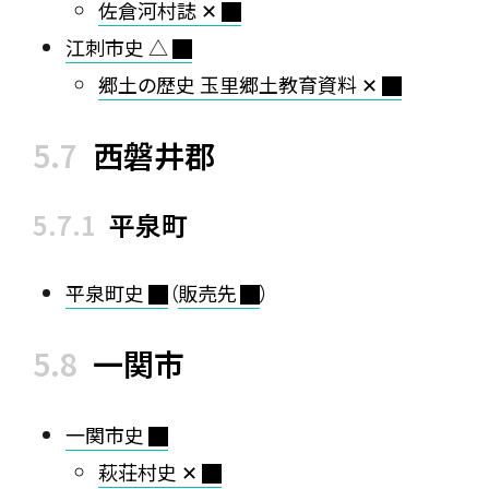
佐倉河村誌 ✕
江刺市史 △
郷土の歴史 玉里郷土教育資料 ✕
西磐井郡
平泉町
平泉町史
（
販売先
）
一関市
一関市史
萩荘村史 ✕