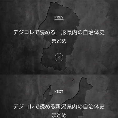
投
稿
PREV
ナ
デジコレで読める山形県内の自治体史
ビ
まとめ
ゲ
ー
シ
ョ
ン
NEXT
デジコレで読める新潟県内の自治体史
まとめ