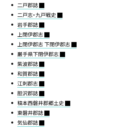
二戸郡誌
二戸志・九戸戦史
岩手郡誌
上閉伊郡志
上閉伊郡志 下閉伊郡志
巌手県下閉伊郡志
紫波郡誌
和賀郡誌
江刺郡志
胆沢郡誌
稿本西磐井郡郷土史
東磐井郡誌
気仙郡誌