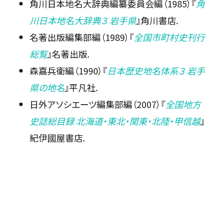
角川日本地名大辞典編纂委員会編（1985）『
角
川日本地名大辞典３ 岩手県
』角川書店.
名著出版編集部編（1989）『
全国市町村史刊行
総覧
』名著出版.
森嘉兵衛編（1990）『
日本歴史地名体系３ 岩手
県の地名
』平凡社.
日外アソシエーツ編集部編（2007）『
全国地方
史誌総目録 北海道・東北・関東・北陸・甲信越
』
紀伊國屋書店.