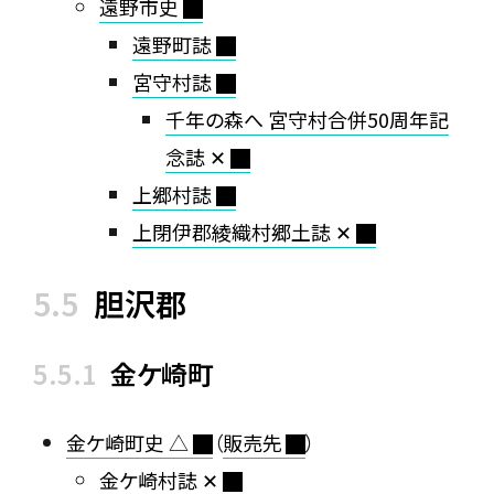
遠野市史
遠野町誌
宮守村誌
千年の森へ 宮守村合併50周年記
念誌 ✕
上郷村誌
上閉伊郡綾織村郷土誌 ✕
胆沢郡
金ケ崎町
金ケ崎町史 △
（
販売先
）
金ケ崎村誌 ✕