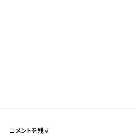
デジコレで読める茨城県内の自治体史まとめ
2023年6月24日
推定閲覧時間 4分
デジコレで読める宮城県域の地誌・記録類まとめ
2025年5月5日
推定閲覧時間 7分
コメントを残す