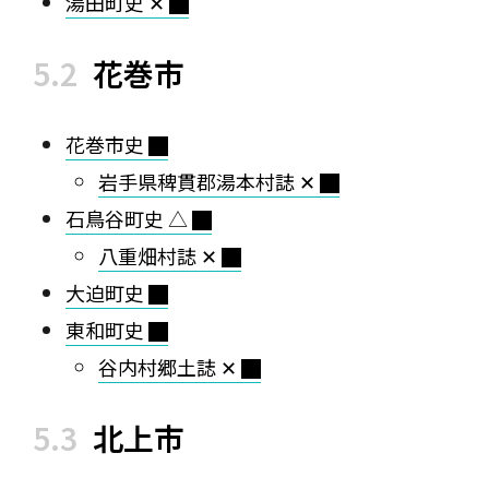
湯田町史 ✕
花巻市
花巻市史
岩手県稗貫郡湯本村誌 ✕
石鳥谷町史 △
八重畑村誌 ✕
大迫町史
東和町史
谷内村郷土誌 ✕
北上市