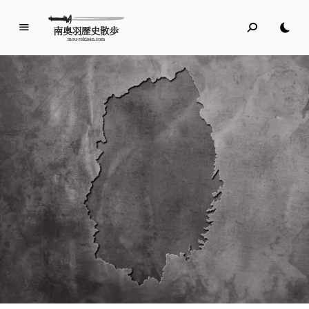
南
奥
羽
歴
史
散
歩
名所旧跡と館めぐり