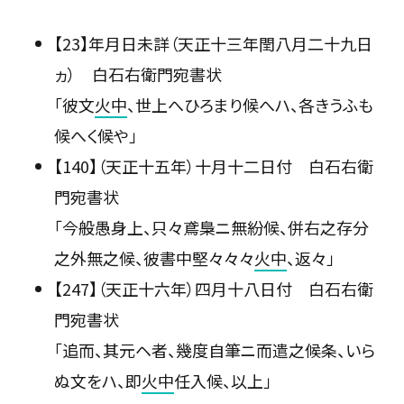
【23】年月日未詳（天正十三年閏八月二十九日
ヵ） 白石右衛門宛書状
「彼文
火中
、世上へひろまり候へハ、各きうふも
候へく候や」
【140】（天正十五年）十月十二日付 白石右衛
門宛書状
「今般愚身上、只々鳶梟ニ無紛候、併右之存分
之外無之候、彼書中堅々々々
火中
、返々」
【247】（天正十六年）四月十八日付 白石右衛
門宛書状
「追而、其元ヘ者、幾度自筆ニ而遣之候条、いら
ぬ文をハ、即
火中
任入候、以上」