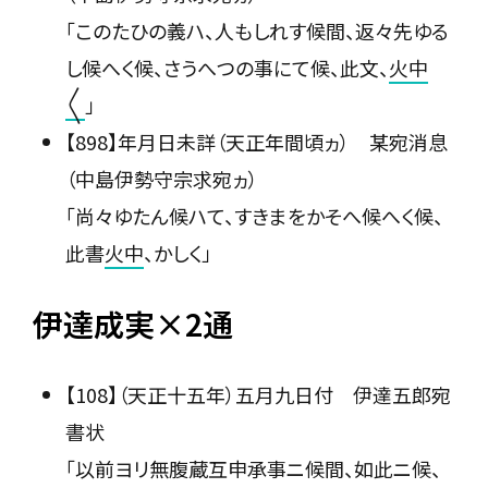
「このたひの義ハ、人もしれす候間、返々先ゆる
し候へく候、さうへつの事にて候、此文、
火中
〳〵
」
【898】年月日未詳（天正年間頃ヵ） 某宛消息
（中島伊勢守宗求宛ヵ）
「尚々ゆたん候ハて、すきまをかそへ候へく候、
此書
火中
、かしく」
伊達成実×2通
【108】（天正十五年）五月九日付 伊達五郎宛
書状
「以前ヨリ無腹蔵互申承事ニ候間、如此ニ候、