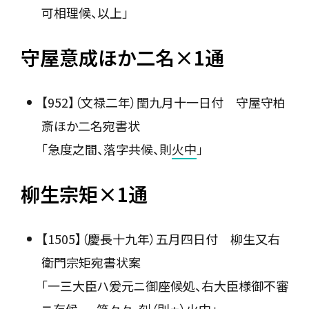
可相理候、以上」
守屋意成ほか二名×1通
【952】（文禄二年）閏九月十一日付 守屋守柏
斎ほか二名宛書状
「急度之間、落字共候、則
火中
」
柳生宗矩×1通
【1505】（慶長十九年）五月四日付 柳生又右
衛門宗矩宛書状案
「一三大臣ハ爰元ニ御座候処、右大臣様御不審