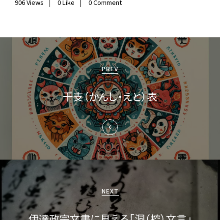
906
Views
0
Like
0 Comment
投
稿
PREV
ナ
干支（かんし・えと）表
ビ
ゲ
ー
シ
ョ
NEXT
ン
伊達政宗文書に見える「洞（椌）文言」