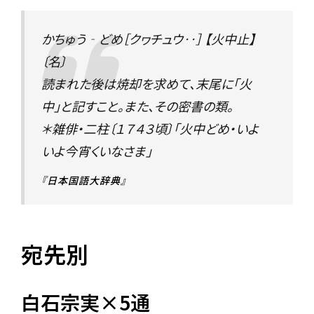
かちゅう‐どめ［クヮチュウ‥］ 【火中止】
〔名〕
読まれた後は焼却を求めて、末尾に「火
中」と記すこと。また、その密書の類。
＊雑俳・二柱〔１７４３頃〕「火中どめ・いよ
いよ今宵くいなさま」
『日本国語大辞典』
宛先別
白石宗実×5通