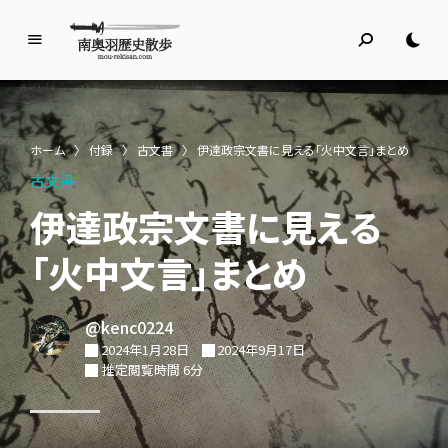
南
奥
羽
歴
ホーム
〉
付録
〉
古文書
〉
伊達政宗文書に見える「火中文言」まとめ
史
古文書
散
歩
伊達政宗文書に見える
名所旧跡と館めぐり
「火中文言」まとめ
@kenc0224
2024年1月28日
2024年9月17日
推定閲覧時間 6分