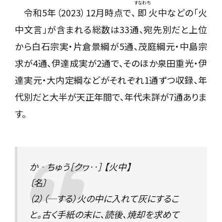
すなわち
令和5年（2023）12月時点で、
即
火中などの「火
中文言」が含まれる総数は33通、宛先別だと上位
から白石宗実・片倉景綱が5通、茂庭綱元・中島宗
求が4通、伊達成実が2通で、そのほか泉田重光・伊
達実元・大内定綱などがそれぞれ1通ずつ収録、年
代別だと大半が天正年間で、年代未詳が7通ありま
す。
か‐ちゅう［クヮ‥］ 【火中】
〔名〕
（2）（─する）火の中に入れて灰にするこ
と。古く手紙の末に、読後、焼却を求めて