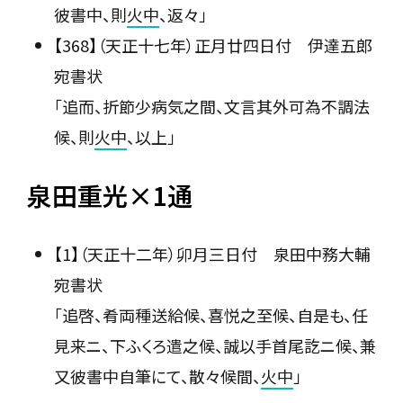
彼書中、則
火中
、返々」
【368】（天正十七年）正月廿四日付 伊達五郎
宛書状
「追而、折節少病気之間、文言其外可為不調法
候、則
火中
、以上」
泉田重光×1通
【1】（天正十二年）卯月三日付 泉田中務大輔
宛書状
「追啓、肴両種送給候、喜悦之至候、自是も、任
見来ニ、下ふくろ遣之候、誠以手首尾訖ニ候、兼
又彼書中自筆にて、散々候間、
火中
」