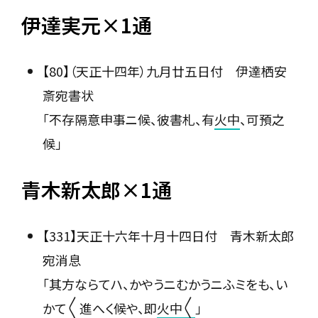
伊達実元×1通
【80】（天正十四年）九月廿五日付 伊達栖安
斎宛書状
「不存隔意申事ニ候、彼書札、有
火中
、可預之
候」
青木新太郎×1通
【331】天正十六年十月十四日付 青木新太郎
宛消息
「其方ならてハ、かやうニむかうニふミをも、い
かて〳〵進へく候や、即
火中〳〵
」