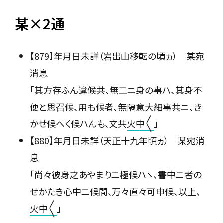
某×2通
【879】年月日未詳（岩出山移転の頃ヵ） 某宛
消息
「其方存ふん違候共、無二ニ身の事ハ、其身不
便と思召候、用も候者、無隔意大細事共ニ、き
かせ候へく候ハんも、文共
火中〳〵
」
【880】年月日未詳（天正十九年頃ヵ） 某宛消
息
「尚々彼身之あやまりニ極候ハヽ、書中ニ者の
せかたき心中ニ候間、万々直々可申候、以上、
火中〳〵
」