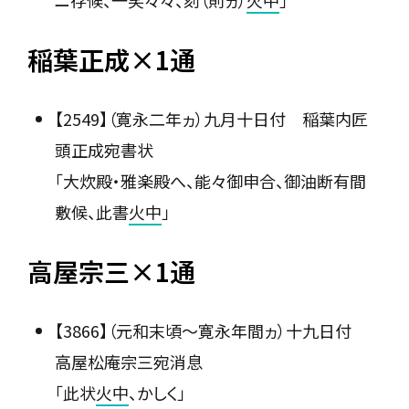
ニ存候、一笑々々、刻（則ヵ）
火中
」
稲葉正成×1通
【2549】（寛永二年ヵ）九月十日付 稲葉内匠
頭正成宛書状
「大炊殿・雅楽殿へ、能々御申合、御油断有間
敷候、此書
火中
」
高屋宗三×1通
【3866】（元和末頃〜寛永年間ヵ）十九日付
高屋松庵宗三宛消息
「此状
火中
、かしく」