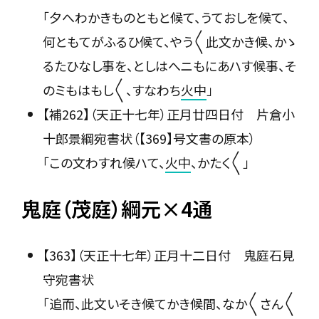
「夕へわかきものともと候て、うておしを候て、
何ともてがふるひ候て、やう〳〵此文かき候、かゝ
るたひなし事を、としはへニもにあハす候事、そ
のミもはもし〳〵、すなわち
火中
」
【補262】（天正十七年）正月廿四日付 片倉小
十郎景綱宛書状（【369】号文書の原本）
「この文わすれ候ハて、
火中
、かたく〳〵」
鬼庭（茂庭）綱元×4通
【363】（天正十七年）正月十二日付 鬼庭石見
守宛書状
「追而、此文いそき候てかき候間、なか〳〵さん〳〵