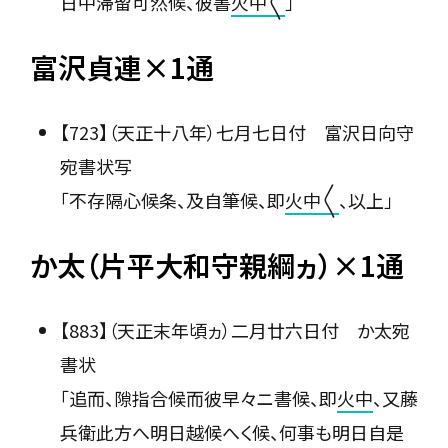
日中滞留可然候、彼書
火中〳〵
」
富沢貞連×1通
【723】（天正十八年）七月七日付 富沢日向守
宛書状写
「不存隔心候条、及自筆候、即
火中〳〵
、以上」
か太（片平大和守親綱ヵ）×1通
【883】（天正末年頃ヵ）二月廿六日付 か太宛
書状
「追而、隙指合候而彼早々ニ書候、即
火中
、又藤
兵衛此方へ明日越候へく候、何事も明日自是