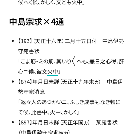
候へく候、かしく、文とも
火中
」
中島宗求×4通
【193】（天正十六年）二月十五日付 中島伊勢
守宛書状
「こま筋・ミの筋、其いり〳〵へも、兼日之心得、肝
心ニ候、彼文
火中
」
【874】年月日未詳（天正十九年末ヵ） 中島伊
勢守宛消息
「返々人のあつかいニ、ふしき成事もなき物に
て候、此書中、
火中
、かしく」
【897】年月日未詳（天正年間ヵ） 某宛書状
（中島伊勢守宗求宛ヵ）