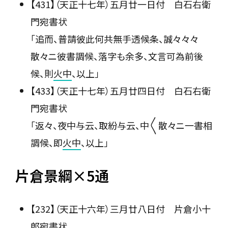
【431】（天正十七年）五月廿一日付 白石右衛
門宛書状
「追而、普請彼此何共無手透候条、誠々々々
散々ニ彼書調候、落字も余多、文言可為前後
候、則
火中
、以上」
【433】（天正十七年）五月廿四日付 白石右衛
門宛書状
「返々、夜中与云、取紛与云、中〳〵散々ニ一書相
調候、即
火中
、以上」
片倉景綱×5通
【232】（天正十六年）三月廿八日付 片倉小十
郎宛書状