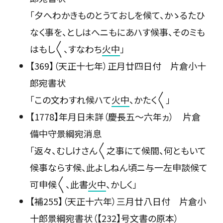
「夕へわかきものとうておしを候て、かゝるたひ
なく事を、としはへニもにあハす候事、そのミも
はもし〳〵、すなわち
火中
」
【369】（天正十七年）正月廿四日付 片倉小十
郎宛書状
「この文わすれ候ハて
火中
、かたく〳〵」
【1778】年月日未詳（慶長五〜六年ヵ） 片倉
備中守景綱宛消息
「返々、むしけさん〳〵之事にて候間、何ともいて
候事ならす候、此よしねん頃ニ与一左申談候て
可申候〳〵、此書
火中
、かしく」
【補255】（天正十六年）三月廿八日付 片倉小
十郎景綱宛書状（【232】号文書の原本）