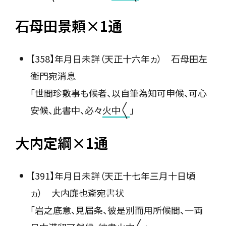
石母田景頼×1通
【358】年月日未詳（天正十六年ヵ） 石母田左
衛門宛消息
「世間珍敷事も候者、以自筆為知可申候、可心
安候、此書中、必々
火中〳〵
」
大内定綱×1通
【391】年月日未詳（天正十七年三月十日頃
ヵ） 大内廉也斎宛書状
「岩之底意、見届条、彼是別而用所候間、一両