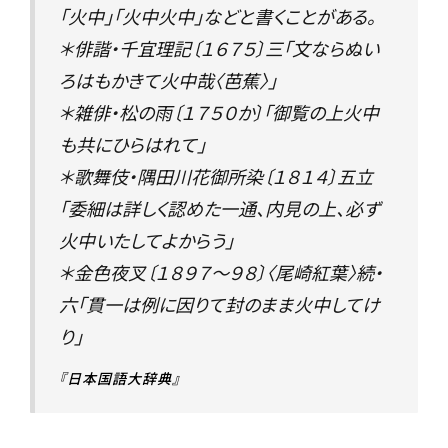
「火中」「火中火中」などと書くことがある。
＊俳諧・千宜理記〔１６７５〕三「文ならぬい
ろはもかきて火中哉〈芭蕉〉」
＊雑俳・松の雨〔１７５０か〕「御覧の上火中
も共にひらはれて」
＊歌舞伎・隅田川花御所染〔１８１４〕五立
「委細は詳しく認めた一通、内見の上、必ず
火中いたしてよからう」
＊金色夜叉〔１８９７～９８〕〈尾崎紅葉〉続・
六「貫一は例に因りて封のまま火中してけ
り」
『日本国語大辞典』