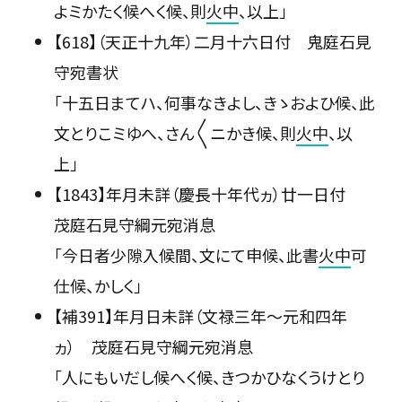
よミかたく候へく候、則
火中
、以上」
【618】（天正十九年）二月十六日付 鬼庭石見
守宛書状
「十五日まてハ、何事なきよし、きゝおよひ候、此
文とりこミゆへ、さん〳〵ニかき候、則
火中
、以
上」
【1843】年月未詳（慶長十年代ヵ）廿一日付
茂庭石見守綱元宛消息
「今日者少隙入候間、文にて申候、此書
火中
可
仕候、かしく」
【補391】年月日未詳（文禄三年〜元和四年
ヵ） 茂庭石見守綱元宛消息
「人にもいだし候へく候、きつかひなくうけとり