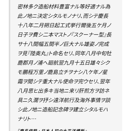
密林多ク造船材料豊富ナル等好適ナル為
此ノ地ニ決定シタルモノナリ、而シテ慶長
十八年二月朔日起工式挙行爾後五ケ月ノ
日子ヲ費シ二本マストノ『スクーナー型』長
サ十八間幅五間半ノ巨大ナル雄姿ノ完成
ヲ見『陸奥丸』ト命名セリ、同年八月中旬牡
鹿郡月ノ浦へ廻航翌九月十五日雄々シク
モ鵬程万里ノ鹿島立チヲナシ八ケ年ノ星
霜ヲ閲シテ重大ナル使命ヲ完ウセリ、翌年
八月思ヒ出多キ当地ニ来リ肝煎方ヲ訪ネ
具ニ久濶ヲ抒シ遠洋航行及海外事情ヲ談
シ此ノ地ニ造船記念碑ヲ建立シタルモハ
ナリト…
『慶長使節 : 日本人初の太平洋横断』