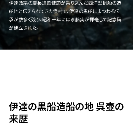
伊達政宗の慶長遣欧使節が乗り込んだ西洋型帆船の造
船地と伝えられてきた漁村で、伊達の黒船にまつわる伝
承が数多く残り、昭和十年には斎藤実が揮毫して記念碑
が建立された。
伊達の黒船造船の地 呉壺の
来歴