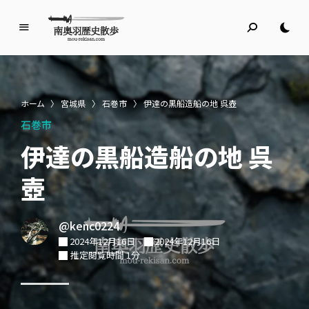
南
奥
羽
歴
ホーム
〉
宮城県
〉
石巻市
〉
伊達の黒船造船の地 呉壺
史
石巻市
散
歩
伊達の黒船造船の地 呉
名所旧跡と館めぐり
壺
@kenc0224
2024年12月16日
2024年12月16日
推定閲覧時間 1分