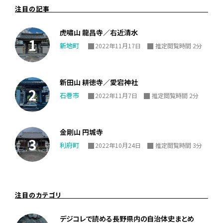
注目の記事
虎嘯山 龍昌寺／右近清水
新地町
2022年11月17日
推定閲覧時間 2分
新田山 耕徳寺／愛宕神社
石巻市
2022年11月7日
推定閲覧時間 2分
金剛山 円城寺
利府町
2022年10月24日
推定閲覧時間 3分
注目のカテゴリ
デジコレで読める長野県内の自治体史まとめ