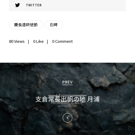
TWITTER
慶長遣欧使節
石碑
80
Views
0
Like
0 Comment
投
稿
PREV
ナ
支倉常長出帆の地 月浦
ビ
ゲ
ー