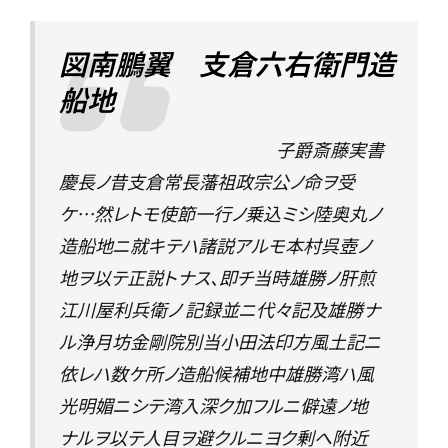
図南鵬翼 支倉六右衛門造
船地
子爵斎藤実書
慶長ノ昔支倉常長藩祖政宗公ノ命ヲ受
ケ…然レトモ使節一行ノ乗込ミシ陸奥丸ノ
造船地ニ就キテハ諸説アルモ本村呉壺ノ
地ヲ以テ正説トナス、即チ当時雄勝ノ肝煎
江川屋利兵衛ノ 記録並ニ代々記及雄勝ナ
ル浄月坊金剛院別当小田法印方風土記ニ
依レハ数ケ所ノ造船候補地中雄勝湾ハ風
光明媚ニシテ湾入深ク加フルニ僻遠ノ地
ナルヲ以テ人目ヲ避クルニヨク剰へ附近