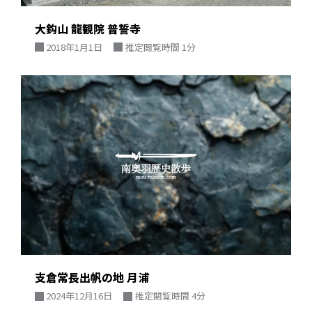
大鈎山 龍観院 普誓寺
2018年1月1日
推定閲覧時間 1分
支倉常長出帆の地 月浦
2024年12月16日
推定閲覧時間 4分