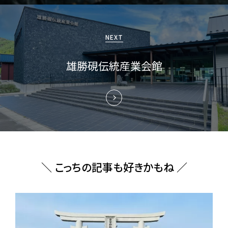
シ
ョ
NEXT
ン
雄勝硯伝統産業会館
＼ こっちの記事も好きかもね ／