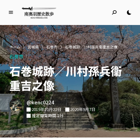
南
奥
羽
歴
ホーム
〉
宮城県
〉
石巻市
〉
石巻城跡／川村孫兵衞重吉之像
史
石巻市
散
歩
石巻城跡／川村孫兵衞
名所旧跡と館めぐり
重吉之像
@kenc0224
2019年10月22日
2020年9月7日
推定閲覧時間 1分