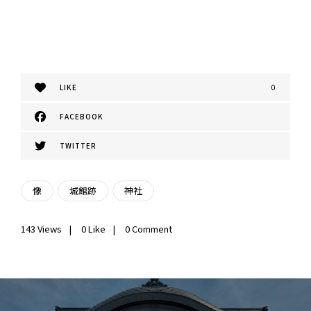
LIKE
0
FACEBOOK
TWITTER
像
城館跡
神社
143
Views
0
Like
0 Comment
投