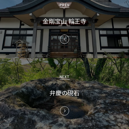
稿
PREV
ナ
金剛宝山 輪王寺
ビ
ゲ
ー
シ
ョ
NEXT
ン
弁慶の硯石