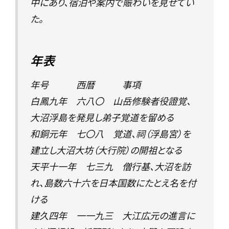
中にあり、宿泊や案内で賑わいを見せてい
た。
年表
年号 西暦 事項
白鳳九年 六八〇 山岳修験者役證覚、
大沼浮島を発見し弟子覚道を留める
和銅元年 七〇八 覚道、祠（浮島宮）を
建立し大沼大坊（大行院）の開祖となる
天平十一年 七三九 僧行基、大沼を訪
れ、島数六十六を日本国数にたとえ名を付
ける
建久四年 一一九三 大江広元の進言に