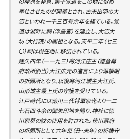
の神池を発見、第子覚道をこの地に留め
奉仕させたのが開基とされ、古来出羽の大
沼といわれ一千三百有余年を経ている。覚
道は湖畔に祠（浮島宮）を建立し、大沼大
坊（大行院）の開祖となる。天平二年（七三
〇）祠は現在地に移伝されている。
建久四年（一一九三）寒河江庄主（鎌倉幕
府政所別当）大江広元の進言により源頼朝
の祈願所となり、以後寒河江城主大江氏、
山形城主最上氏の守護を受けている。
江戸時代には徳川三代将軍家光より一二
七石四斗余の御朱印地を賜り、神社に徳
川家葵の紋の使用を許された。徳川幕府
の祈願所として六年毎（丑・未年）の祈祷守