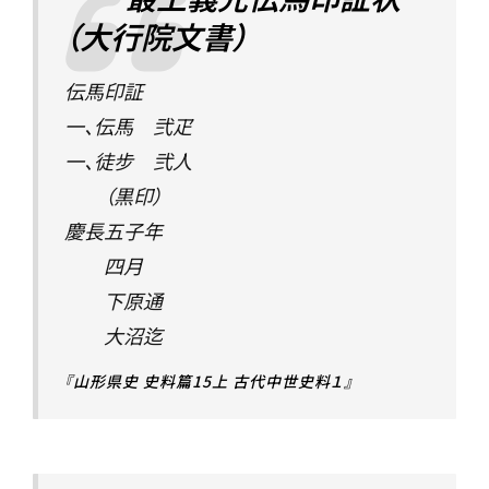
（大行院文書）
伝馬印証
一、伝馬 弐疋
一、徒步 弐人
（黒印）
慶長五子年
四月
下原通
大沼迄
『山形県史 史料篇15上 古代中世史料１』