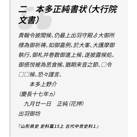
二 本多正純書状（大行院
文書）
貴翰令披閲候、仍最上出羽守殿ゟ大御所
様為御祈祷、如御嘉例、於大峯、大護摩御
執行、御札并巻数御進上候、遂披露候処、
御感悦被為思食候、猶期来音之節、□令
□□候、恐々謹言、
本多上野介
（慶長十七年ヵ）
九月廿一日 正純（花押）
出羽御坊
『山形県史 史料篇15上 古代中世史料１』