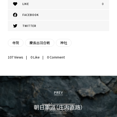
LIKE
0
FACEBOOK
TWITTER
寺院
慶長出羽合戦
神社
107
Views
0
Like
0 Comment
投
稿
PREV
ナ
朝日軍道（庄内直路）
ビ