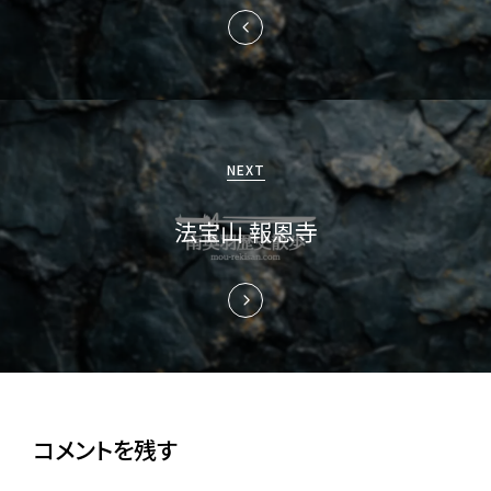
ゲ
ー
シ
ョ
NEXT
ン
法宝山 報恩寺
コメントを残す