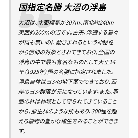
国指定名勝 大沼の浮島
大沼は、水面標高が307m、南北約240m
東西約200mの沼です。古来、浮遊する島々
が風も無いのに動きまわるという神秘性
から信仰の対象とされてきており、全国の
浮島の中で最も有名なものとして大正14
年（1925年）国の名勝に指定されました。
浮島自体はヨシの地下茎でできており、西
岸のヨシ群落が元になっています。また、周
囲の林は神域として守られてきていること
から、原生林のような所もあり、300種を超
える植物の豊かな植生をみることができま
す。