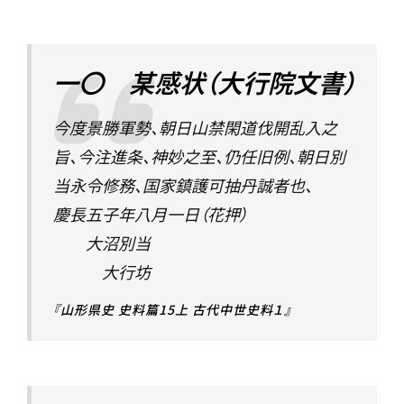
一〇 某感状（大行院文書）
今度景勝軍勢、朝日山禁閑道伐開乱入之
旨、今注進条、神妙之至、仍任旧例、朝日別
当永令修務、国家鎮護可抽丹誠者也、
慶長五子年八月一日（花押）
大沼別当
大行坊
『山形県史 史料篇15上 古代中世史料１』