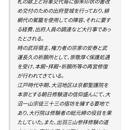
札の献上と将軍交代毎に御朱印状の書改
め交付のための出府登城を行っており、緋
網代の駕籠を使用しての陣容、それに要す
る経費、出府人員の調達など大行事であっ
たとされる。
時の武将領主、権力者の宗家の安泰と武
運長久の祈願所として、崇敬厚く保護処遇
を受け、本殿・拝殿・祈願所等の再営修復
が行われてきている。
江戸時代中期、大沼地区は京都聖護院を
本崇とする朝日修験道の信仰盛んにて、大
沼一山宗徒三十三の宿坊を擁する要地で
あり、大行院は修験者の総元締の役目を果
たしていた。また、出羽三山参拝修験の道