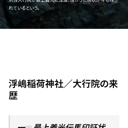
れているという。
浮嶋稲荷神社／大行院の来
歴
一 最上義光伝馬印証状