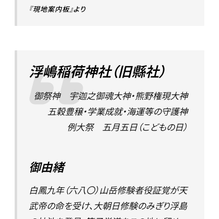
『現地案内板』より
浮嶋稲荷神社（旧縣社）
御祭神 宇迦之御魂大神・熊野権現大神
五穀豊穣・学業成就・海運等の守護神
例大祭 五月五日（こどもの日）
御由緒
白鳳九年（六八〇）山岳修験者役証覚が天
武帝の命を受け、大朝日修験のみぎり浮島