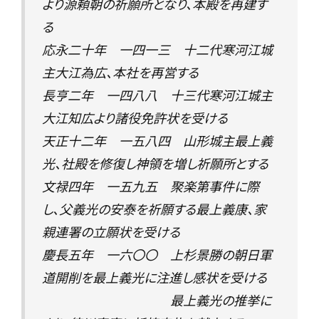
より源頼朝の祈願所となり、本殿を再建す
る
応永二十年 一四一三 十二代寒河江城
主大江為広、本社を再営する
長亨二年 一四八八 十三代寒河江城主
大江知広より諸役免許状を受ける
天正十二年 一五八四 山形城主最上義
光、社殿を修復し神領を増し祈願所とする
文禄四年 一五九五 聚楽第事件に際
し、父義光の安泰を祈願する最上義康、家
親連署の立願状を受ける
慶長五年 一六〇〇 上杉景勝の朝日軍
道開削を最上義光に注進し感状を受ける
最上義光の推挙に