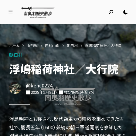
南
奥
羽
歴
ホーム
〉
山形県
〉
西村山郡
〉
朝日村
〉
浮嶋稲荷神社／大行院
史
朝日村
散
歩
浮嶋稲荷神社／大行院
名所旧跡と館めぐり
@kenc0224
2025年2月8日
推定閲覧時間 3分
浮島明神とも称され、歴代領主から崇敬を集めてきた古
社で、慶長五年（1600）兼続の朝日軍道開削を察知した
別当大行院が最上義光に注進、授かった感状が今も残さ