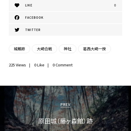
LIKE
0
FACEBOOK
TWITTER
城館跡
大崎合戦
神社
葛西大崎一揆
225
Views
0
Like
0 Comment
投
稿
PREV
ナ
原田城（藤ヶ森館）跡
ビ