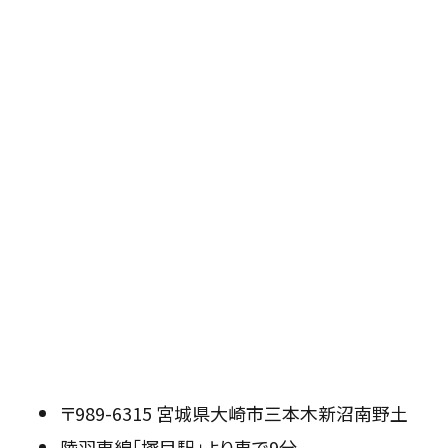
〒989-6315 宮城県大崎市三本木新沼南野土
陸羽東線「塚目駅」より車で9分