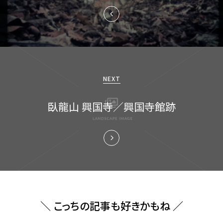
ゲ
ー
シ
ョ
NEXT
ン
臥龍山 興国寺／興国寺館跡
＼ こっちの記事も好きかもね ／