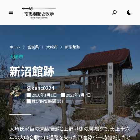
南
奥
羽
歴
ホーム
〉
宮城県
〉
大崎市
〉
新沼館跡
史
大崎市
散
歩
新沼館跡
名所旧跡と館めぐり
@kenc0224
2018年1月1日
2021年7月7日
推定閲覧時間 1分
大崎氏家臣の遠藤掃部と上野甲斐の居城跡で、天正十六
年の大崎合戦では退路を失った伊達勢が一時籠城したと