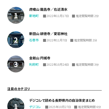
虎嘯山 龍昌寺／右近清水
新地町
2022年11月17日
推定閲覧時間 2分
新田山 耕徳寺／愛宕神社
石巻市
2022年11月7日
推定閲覧時間 2分
金剛山 円城寺
利府町
2022年10月24日
推定閲覧時間 3分
注目のカテゴリ
デジコレで読める長野県内の自治体史まとめ
デジコレ
2025年10月27日
推定閲覧時間 6分