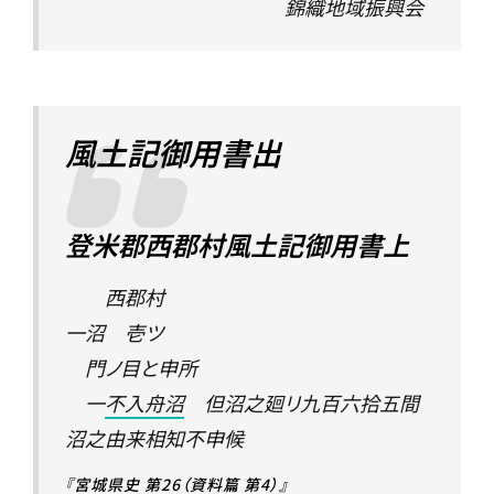
錦織地域振興会
風土記御用書出
登米郡西郡村風土記御用書上
西郡村
一沼 壱ツ
門ノ目と申所
一
不入舟沼
但沼之廻リ九百六拾五間
沼之由来相知不申候
『宮城県史 第26（資料篇 第4）』