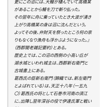
更にこの沼には、大鰻が棲んでいて高橋某
があることから鰻を刀で斬り払った。
その翌年に舟に乗っていたとき大波が湧き
上がり高橋某の身は沼に沈んだという。
よってその後、弁財天を祭ったところ何の祟
りもなくなり漁舟も浮かぶようになった。』
（西郡聞老雑記要約）とある。
歴史上では、この沼の西側の小高い丘が
湖水城といわれ城主は、西郡新右衛門と
古城書上にある。
葛西氏の臣新右衛門（錦織では、新左衛門
とよばれている）は、天正十八年（一五九
〇）葛西氏の将として石巻市河南の須江
に、出陣し翌年深谷の役で伊達氏軍と戦い