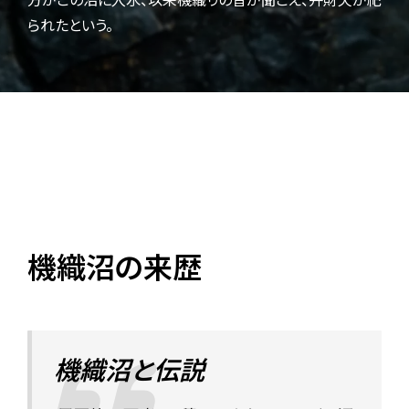
られたという。
機織沼の来歴
機織沼と伝説