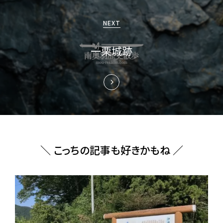
ョ
NEXT
ン
一栗城跡
＼ こっちの記事も好きかもね ／