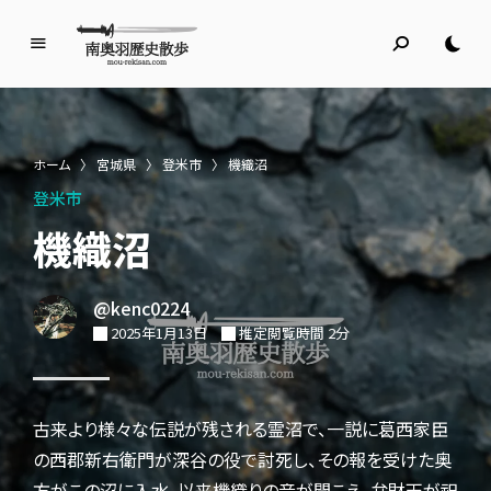
南
奥
羽
歴
ホーム
〉
宮城県
〉
登米市
〉
機織沼
史
登米市
散
歩
機織沼
名所旧跡と館めぐり
@kenc0224
2025年1月13日
推定閲覧時間 2分
古来より様々な伝説が残される霊沼で、一説に葛西家臣
の西郡新右衛門が深谷の役で討死し、その報を受けた奥
方がこの沼に入水、以来機織りの音が聞こえ、弁財天が祀