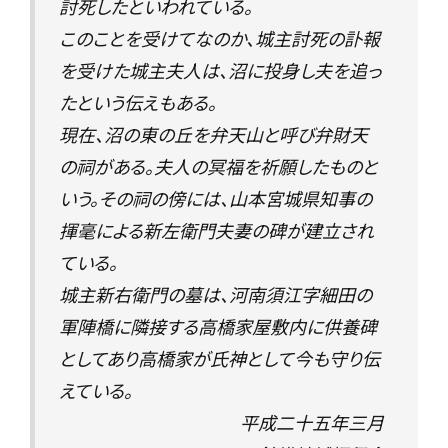
討死したといわれている。
このことを受けてなのか、城主討死の訃報
を受けた城主夫人は、沼に投身し夫を追っ
たという伝えもある。
現在、沼の東の丘を弁天山と呼び弁財天
の祠がある。夫人の冥福を祈願したものと
いう。その祠の傍には、山本宮城県知事の
揮毫による新左衛門夫妻の碑が建立され
ている。
城主新右衛門の墓は、河南須江字細田の
軍陣橋に隣接する高橋家屋敷内に供養碑
としてあり高橋家が氏神として今も守り伝
えている。
平成二十五年三月