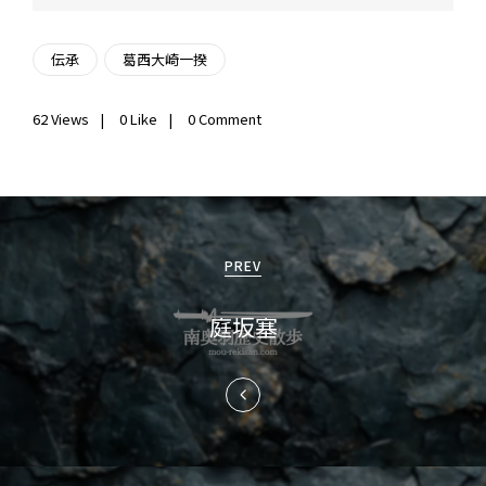
伝承
葛西大崎一揆
62
Views
0
Like
0 Comment
投
稿
PREV
ナ
庭坂塞
ビ
ゲ
ー
シ