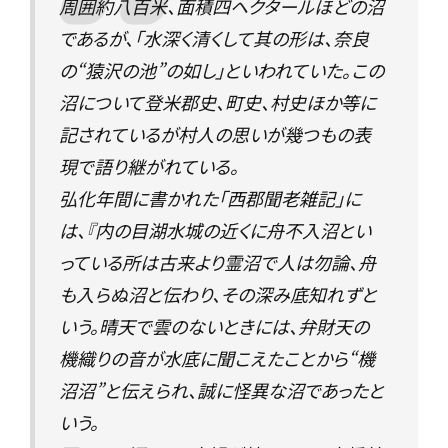
周囲約八百米、面積四ヘクタールほどの沼
であるが、「水深く清くして其の形は、奈良
の“猿沢の池”の如し」といわれていた。この
沼について登米郡史、町史、村史ほか等に
記されているが村人の思いが幾つもの表
現で語り継がれている。
弘化年間に書かれた「西郡聞老雑記」に
は、『内の目湖水城の近くに舟不入沼とい
っている所は古来より霊沼で人は勿論、舟
も入らぬ沼と伝わり、その深み底知れずと
いう。晴天で雲のないときには、弁財天の
機織りの音が水底に聞こえたことから“機
沼沼”と伝えられ、誠に怪異な沼であったと
いう。