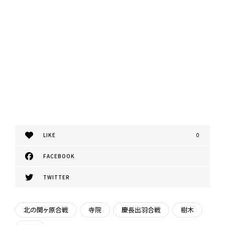
LIKE
0
FACEBOOK
TWITTER
北の関ヶ原合戦
寺院
慶長出羽合戦
樹木