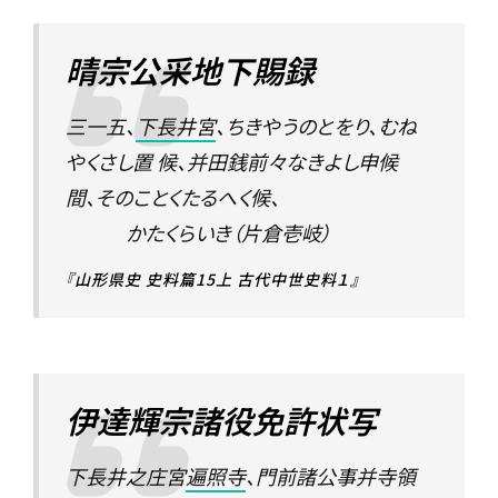
晴宗公采地下賜録
三一五、
下長井宮
、ちきやうのとをり、むね
やくさし置 候、并田銭前々なきよし申候
間、そのことくたるへく候、
かたくらいき（片倉壱岐）
『山形県史 史料篇15上 古代中世史料１』
伊達輝宗諸役免許状写
下長井之庄宮
遍照寺
、門前諸公事并寺領