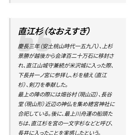
直江杉（なおえすぎ）
慶長三年（安土桃山時代一五九八）、上杉
景勝が越後から会津百二十万石に移封さ
れ、直江山城守兼続が米沢城に入った際、
下長井一ノ宮に参拝し、杉を植え（直江
杉）、剣刀を奉献した。
最上の陣の際には畑谷村（現山辺）、長谷
堂（現山形）近辺の神仏を集め總宮神社に
合祀している。後に、最上川舟運の船頭た
ちは、直江杉を宮の一文字杉などと呼び、
長井に入ったことを実感したという。