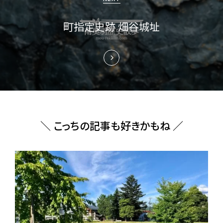
ン
町指定史跡 畑谷城址
＼ こっちの記事も好きかもね ／