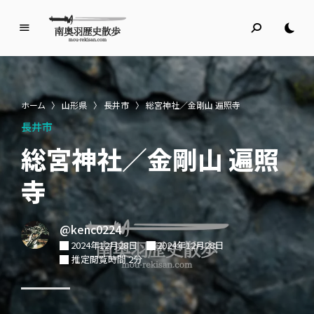
南
奥
羽
歴
ホーム
〉
山形県
〉
長井市
〉
総宮神社／金剛山 遍照寺
史
長井市
散
歩
総宮神社／金剛山 遍照
名所旧跡と館めぐり
寺
@kenc0224
2024年12月28日
2024年12月28日
推定閲覧時間 2分