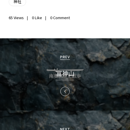
神社
65
Views
0
Like
0 Comment
投
稿
PREV
ナ
富神山
ビ
ゲ
ー
シ
ョ
NEXT