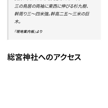
三の鳥居の両袖に東西に伸びる杉九樹、
幹周り三～四米強。幹高二五～三米の巨
木。
『現地案内板』より
総宮神社へのアクセス