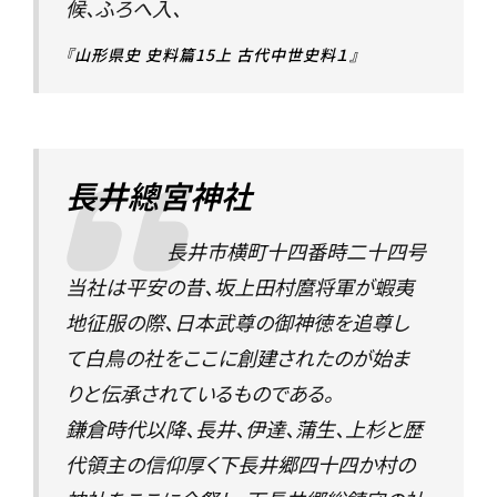
候、ふろへ入、
『山形県史 史料篇15上 古代中世史料１』
長井總宮神社
長井市横町十四番時二十四号
当社は平安の昔、坂上田村麿将軍が蝦夷
地征服の際、日本武尊の御神徳を追尊し
て白鳥の社をここに創建されたのが始ま
りと伝承されているものである。
鎌倉時代以降、長井、伊達、蒲生、上杉と歴
代領主の信仰厚く下長井郷四十四か村の