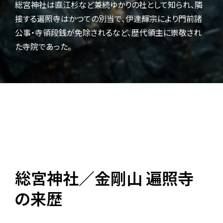
総宮神社は直江杉など兼続ゆかりの社として知られ、隣
接する遍照寺はかつての別当で、伊達輝宗により門前諸
公事・寺領段銭が免除されるなど、歴代領主に崇敬され
た寺院であった。
総宮神社／金剛山 遍照寺
の来歴