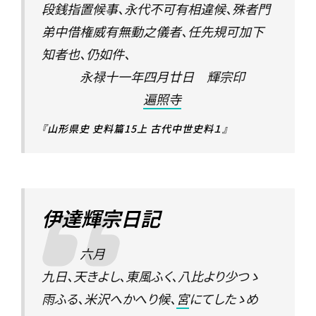
段銭指置候事、永代不可有相違候、殊者門
弟中借権威有無動之儀者、任先規可加下
知者也、仍如件、
永禄十一年四月廿日 輝宗印
遍照寺
『山形県史 史料篇15上 古代中世史料１』
伊達輝宗日記
六月
九日、天きよし、東風ふく、八比より少つゝ
雨ふる、米沢へかへり候、
宮
にてしたゝめ