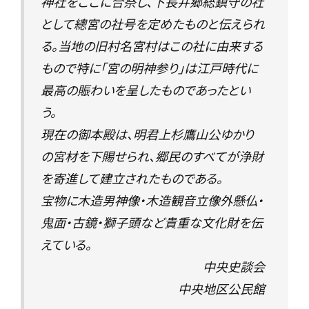
神社をここに合祭し、下長井郷総鎮守の社
として總宮の社号を定めたものと伝えられ
る。当地の旧村名宮村はこの社に由来する
もので特に「宮の明神参り」は江戸時代に
最高の賑わいを呈したものであったとい
う。
現在の御本殿は、明君上杉鷹山公ゆかり
の宮材を下賜せられ、郷民のすべてが浄財
を寄進して建立されたものである。
宝物に木造男神像・木造観音立像外懸仏・
鬼面・古鏡・獅子頭など貴重な文化財を伝
えている。
中央史談会
中央地区公民館