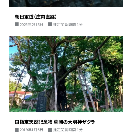
朝日軍道（庄内直路）
2025年2月8日
推定閲覧時間 1分
国指定天然記念物 草岡の大明神ザクラ
2019年1月6日
推定閲覧時間 1分