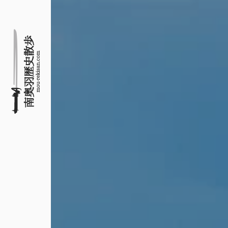
名所旧跡と館めぐり
南奥羽歴史散歩