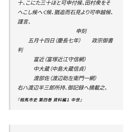
十、こにた三十ほと可申付候、田村衆をそ
へこし候へく候、猶追而石見より可申越候、
謹言、
申刻
五月十四日（慶長七年） 政宗御書
判
富近（富塚近江守信網）
中大蔵（中島大蔵信貞）
渡部佐（渡辺助左衛門一網）
右ハ渡辺半三郎所持、御記録へ摘載之、
『相馬市史 第四巻 資料編１ 中世』