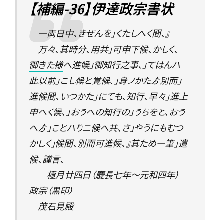
【補編-36】伊達政宗書状
一両日中、きぜんを」くたしへく間、』
万々、其時分、用共」可申下候、かしく、
御きた様
へ進候」御知行之事、」てはんハ
此以前」こし候と覚候、」身ノかたゟ別而」
進候間、いつかた」にても、知行、早々」進上
申へく候、」おうへの知行の」うちをと、おう
へゟ」ことハりニ候へ共、さ」やうにもむつ
かしく」候間、別而可進候、』其ため一筆」遺
候、謹言、
極月廿四日（慶長七年〜元和四年）
政宗（黒印）
茂石見殿