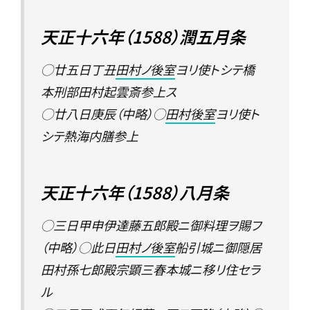
天正十六年（1588）潤五月条
◯廿五日丁丑
田村ノ後室
ヨリ使トシテ橋
本刑部田村起雲斎参上ス
◯廿八日庚辰（中略）◯
田村後室
ヨリ使ト
シテ熱海内膳参上
天正十六年（1588）八月条
◯三日甲申伊達藤五郎殿ニ御料理ヲ賜フ
（中略）◯此日
田村ノ後室
船引城ニ御隠居
田村孫七郎殿宗顕三春本城ニ移リ住セラ
ル