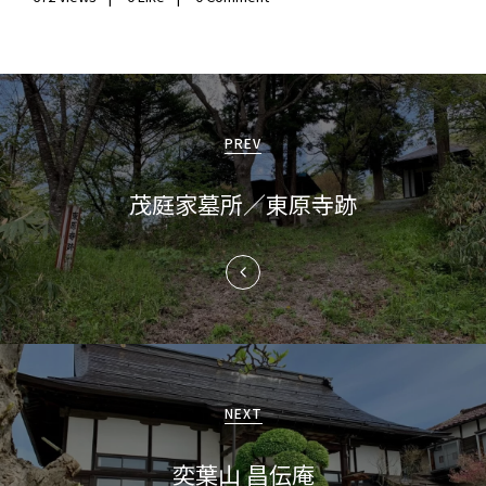
投
稿
PREV
ナ
茂庭家墓所／東原寺跡
ビ
ゲ
ー
シ
ョ
NEXT
ン
奕葉山 昌伝庵