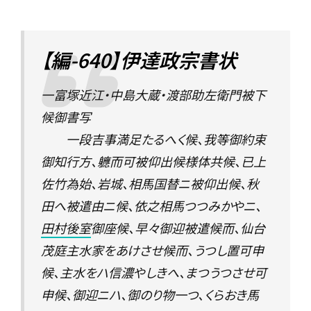
【編-640】伊達政宗書状
一富塚近江・中島大蔵・渡部助左衛門被下
候御書写
一段吉事満足たるへく候、我等御約束
御知行方、軈而可被仰出候様体共候、已上
佐竹為始、岩城、相馬国替ニ被仰出候、秋
田へ被遣由ニ候、依之相馬つつみかやニ、
田村後室
御座候、早々御迎被遣候而、仙台
茂庭主水家をあけさせ候而、うつし置可申
候、主水をハ信濃やしきへ、まつうつさせ可
申候、御迎ニハ、御のり物一つ、くらおき馬