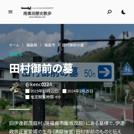
南
奥
羽
歴
ホーム
〉
福島県
〉
福島市
〉
田村御前の墓
史
福島市
散
歩
田村御前の墓
名所旧跡と館めぐり
@kenc0224
2019年10月22日
2024年2月25日
推定閲覧時間 4分
旧伊達郡茂庭村（現福島市飯坂茂庭）にある墓標で、伊達
政宗正室愛姫の生母（清顕後室）田村御前のものと伝え