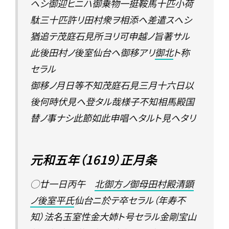
ヘシ御迎ヒニハ御乗物一挺鞍馬十匹小荷
駄三十匹許リ田村衆ヲ相添ヘ差遣スへシ
猶追テ茂庭石見所ヨリ可申越ノ旨著サル
此後田村ノ後室仙台ヘ御移アリ
御北
ト称
セラル
御移ノ月日等不知茂庭石見三月十六日以
後何時伏見ヘ登タル哉様子不知相馬殿国
替ノ事ナシ此節如此申唱へタルト見ヘタリ
元和五年（1619）正月条
◯廿一日丙午
北御方ノ御母田村殿清顕
ノ後室平氏
仙台ニ於テ卒セラル（年寿不
知）法名玉室性金大姉ト号セラル金剛宝山