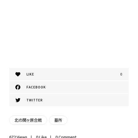
LIKE
0
FACEBOOK
TWITTER
北の関ヶ原合戦
墓所
672
Views
0
Like
0 Comment