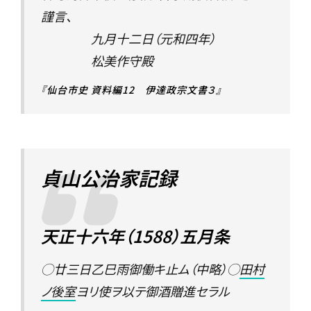
謹言、
九月十二日（元和四年）
松美作守殿
『仙台市史 資料編12 伊達政宗文書３』
貞山公治家記録
天正十六年（1588）五月条
◯廿三日乙巳雨御働キ止ム（中略）◯
田村
ノ後室
ヨリ使ヲ以テ御酒贈進セラル