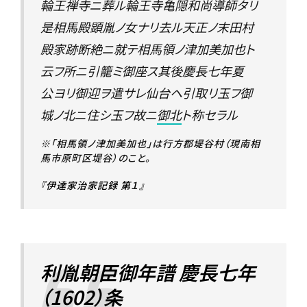
輪王禅寺ニ葬ル輪王寺亀隠和尚導師タリ
是相馬殿顕胤ノ女ナリ去ル天正ノ末田村
殿家跡断絶ニ就テ相馬領ノ津加美加也ト
云フ所ニ引籠ミ御座ス其後慶長七年夏
公ヨリ御迎ヲ遣サレ仙台ヘ引取リ玉フ御
城ノ北ニ住シ玉フ故ニ
御北
ト称セラル
※「相馬領ノ津加美加也」は行方郡堤谷村（現南相
馬市原町区堤谷）のこと。
『伊達家治家記録 第１』
利胤朝臣御年譜 慶長七年
（1602）条