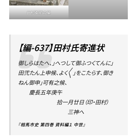
田村御前の墓
【編-637】田村氏寄進状
御しらはたへ、」へつして御ふつくてんに」
田弐たん上申候、よく〳〵」をこたらす、御き
ねん御申」可有之候、
慶長五年庚午
拾一月廿日（印・田村）
三神へ
『相馬市史 第四巻 資料編１ 中世』