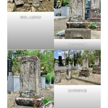
倒壊した墓碑群
田村御前の墓
田村御前の墓