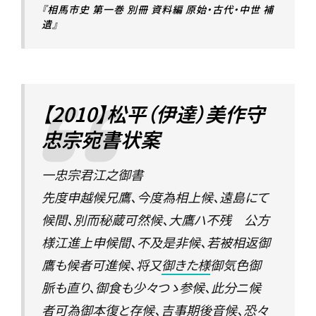
『相馬市史 第一巻 別冊 資料編 原始・古代・中世 補
遺』
【2010】松平（伊達）美作守
忠宗宛書状案
一忠宗君江之御書
先度申越候兄鷹、今度為相上候、遠島にて
候間、別而秘蔵可然候、大鷹ハ不残 公方
様江進上申候間、不及是非候、若被相返御
鷹も候者可進候、将又
御きた様
御気色御
脈も直り、御食も少々つゝ参候、此分ニ候
者可為御本復と存候、吉事期後音候、恐々