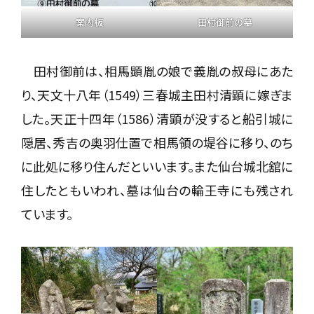
案内板
田村御前の墓
田村御前は、相馬顕胤の娘で義胤の叔母にあた
り、天文十八年（1549）三春城主田村清顕に嫁ぎま
した。天正十四年（1586）清顕が没すると船引城に
隠居、秀吉の奥羽仕置で相馬領の堤谷に移り、のち
に此処に移り住んだといいます。また仙台城北舘に
住したともいわれ、墓は仙台の輪王寺にも残され
ています。