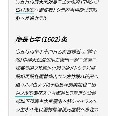
◯五日丙戌天気好暮ニ至テ雨降（中略）◯
田村後室
ヘ御使者トシテ内馬場能登ヲ船
引ヘ差進セラル
慶長七年（1602）条
〇五月丙午小十四日乙亥富塚近江（諱不
知）中嶋大蔵渡辺助左衛門一綱ニ連署ニ
御書ラ賜フ其趣佐竹殿ヲ始メトシテ岩城
殿相馬殿各国替仰出サレ佐竹殿ハ秋田ヘ
遣サルノ由ナリ仍テ相馬津加美加也ニ
田
村ノ後室
御座ス早々御迎ヒヲ差進シ仙台
御城下茂庭主水良綱宅ヘ移シマイラスヘ
シ主水ハ先以湯村信濃親元屋敷ヘ移住ス