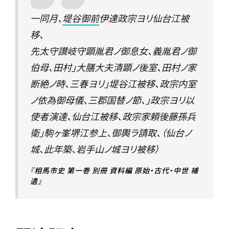
一同月、
堤谷御前
伊達政宗ヨリ仙台江被
移、
先太守讃岐守顕胤君ノ御息女、義胤君ノ御
伯母、田村」大膳大夫清顕ノ後室、田村ノ家
断絶ノ時、三春ヨリ」堤谷江被移、政宗内室
ノ依為御母儀、三郡国替ノ節、」政宗ヨリ以
使者演達、仙台江被移、政宗家頼後藤孫兵
衛」駒ヶ峯堺江参上、御輿ラ請取、（仙台ノ
城、此年築、岩手山ノ城ヨリ被移）
『相馬市史 第一巻 別冊 資料編 原始・古代・中世 補
遺』