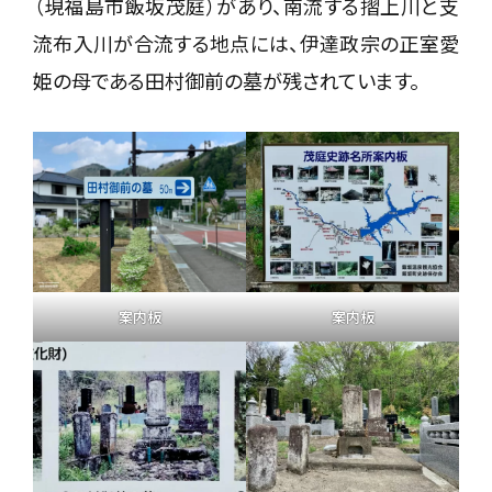
（現福島市飯坂茂庭）があり、南流する摺上川と支
流布入川が合流する地点には、伊達政宗の正室愛
姫の母である田村御前の墓が残されています。
案内板
案内板