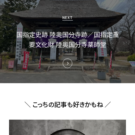
シ
ョ
NEXT
ン
国指定史跡 陸奥国分寺跡／国指定重
要文化財 陸奥国分寺薬師堂
＼ こっちの記事も好きかもね ／