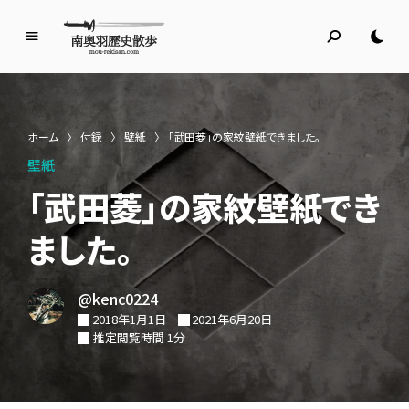
南
奥
羽
歴
ホーム
〉
付録
〉
壁紙
〉
「武田菱」の家紋壁紙できました。
史
壁紙
散
歩
「武田菱」の家紋壁紙でき
名所旧跡と館めぐり
ました。
@kenc0224
2018年1月1日
2021年6月20日
推定閲覧時間 1分