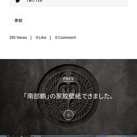
TWITTER
家紋
293
Views
0
Like
0 Comment
投
稿
PREV
ナ
「南部鶴」の家紋壁紙できました。
ビ
ゲ
ー