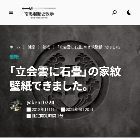
南
奥
羽
歴
ホーム
〉
付録
〉
壁紙
〉
「立会雲に石畳」の家紋壁紙できました。
史
壁紙
散
歩
「立会雲に石畳」の家紋
名所旧跡と館めぐり
壁紙できました。
@kenc0224
2018年1月1日
2021年6月20日
推定閲覧時間 1分