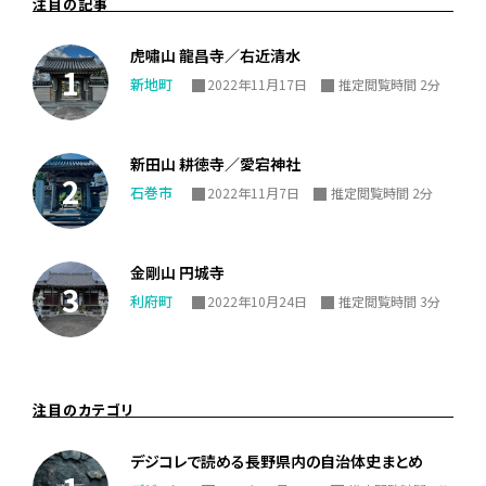
注目の記事
虎嘯山 龍昌寺／右近清水
新地町
2022年11月17日
推定閲覧時間 2分
新田山 耕徳寺／愛宕神社
石巻市
2022年11月7日
推定閲覧時間 2分
金剛山 円城寺
利府町
2022年10月24日
推定閲覧時間 3分
注目のカテゴリ
デジコレで読める長野県内の自治体史まとめ