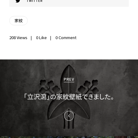
TWITTER
家紋
208
Views
0
Like
0 Comment
投
稿
PREV
ナ
「立沢瀉」の家紋壁紙できました。
ビ
ゲ
ー