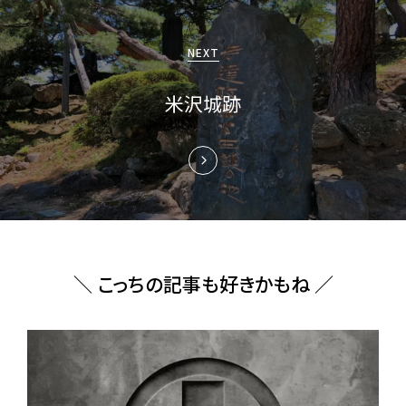
シ
ョ
NEXT
ン
米沢城跡
＼ こっちの記事も好きかもね ／