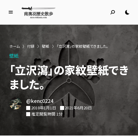
南
奥
羽
歴
ホーム
〉
付録
〉
壁紙
〉
「立沢瀉」の家紋壁紙できました。
史
壁紙
散
歩
「立沢瀉」の家紋壁紙でき
名所旧跡と館めぐり
ました。
@kenc0224
2018年1月1日
2021年6月20日
推定閲覧時間 1分