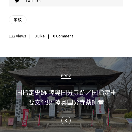
TWITTER
家紋
122
Views
0
Like
0 Comment
投
稿
PREV
ナ
国指定史跡 陸奥国分寺跡／国指定重
ビ
要文化財 陸奥国分寺薬師堂
ゲ
ー