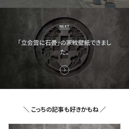
シ
ョ
ン
NEXT
「立会雲に石畳」の家紋壁紙できまし
た。
＼ こっちの記事も好きかもね ／