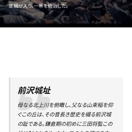
定綱が入り、一帯を統治した。
前沢城址
母なる北上川を俯瞰し、父なる山束稲を仰
ぐこの丘は、その昔長き歴史を綴る前沢城
の趾である。鎌倉期の初めに三田将監この