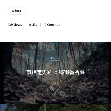
城館跡
439
Views
0
Like
0 Comment
投
稿
PREV
ナ
市指定史跡 本郷御番所跡
ビ
ゲ
ー
シ