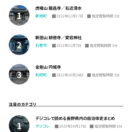
虎嘯山 龍昌寺／右近清水
新地町
2022年11月17日
推定閲覧時間 2分
新田山 耕徳寺／愛宕神社
石巻市
2022年11月7日
推定閲覧時間 2分
金剛山 円城寺
利府町
2022年10月24日
推定閲覧時間 3分
注目のカテゴリ
デジコレで読める長野県内の自治体史まとめ
デジコレ
2025年10月27日
推定閲覧時間 6分