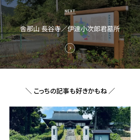
ョ
NEXT
ン
舎那山 長谷寺／伊達小次郎君墓所
＼ こっちの記事も好きかもね ／