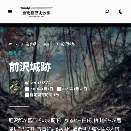
南
奥
羽
歴
ホーム
〉
岩手県
〉
奥州市
〉
前沢城跡
史
奥州市
散
歩
前沢城跡
名所旧跡と館めぐり
@kenc0224
2018年1月1日
2023年1月28日
推定閲覧時間 1分
胆沢郡が葛西氏の支配下になると三田氏、柏山氏らが居
城したとされ、秀吉による奥羽仕置後は伊達家臣の大内