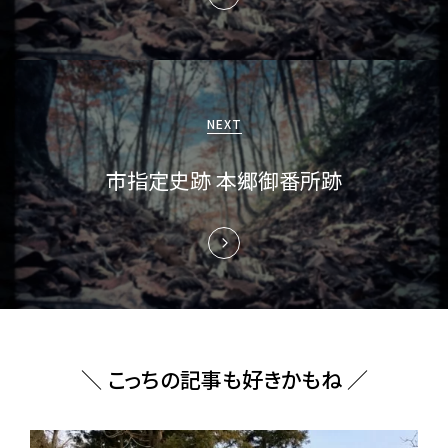
ー
シ
ョ
NEXT
ン
市指定史跡 本郷御番所跡
＼ こっちの記事も好きかもね ／