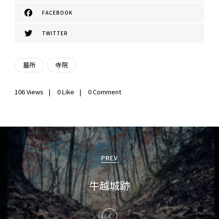
FACEBOOK
TWITTER
墓所
寺院
106
Views
0
Like
0 Comment
投
稿
PREV
ナ
牛越城跡
ビ
ゲ