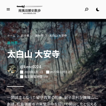
南
奥
羽
歴
ホーム
〉
岩手県
〉
奥州市
〉
太白山 大安寺
史
奥州市
散
歩
太白山 大安寺
名所旧跡と館めぐり
@kenc0224
2018年1月1日
2022年12月12日
推定閲覧時間 1分
一関城主となった留守政景の死後、嗣子宗利が機織山に
創建、松島瑞巌寺の実堂宗中を招いて開山したと伝える