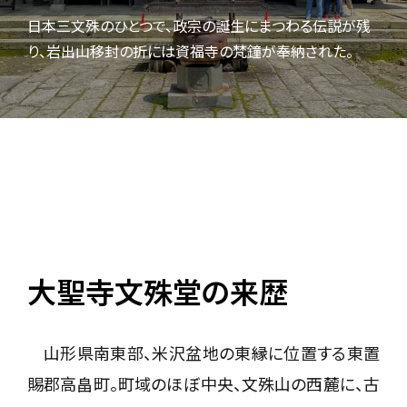
日本三文殊のひとつで、政宗の誕生にまつわる伝説が残
り、岩出山移封の折には資福寺の梵鐘が奉納された。
大聖寺文殊堂の来歴
山形県南東部、米沢盆地の東縁に位置する東置
賜郡高畠町。町域のほぼ中央、文殊山の西麓に、古