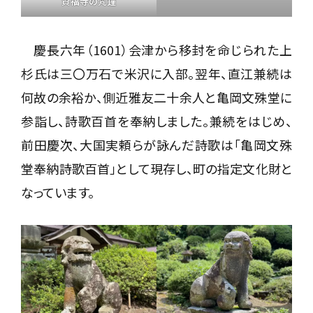
資福寺の梵鐘
慶長六年（1601）会津から移封を命じられた上
杉氏は三〇万石で米沢に入部。翌年、直江兼続は
何故の余裕か、側近雅友二十余人と亀岡文殊堂に
参詣し、詩歌百首を奉納しました。兼続をはじめ、
前田慶次、大国実頼らが詠んだ詩歌は「亀岡文殊
堂奉納詩歌百首」として現存し、町の指定文化財と
なっています。