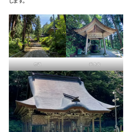
します。
参道
手水舎