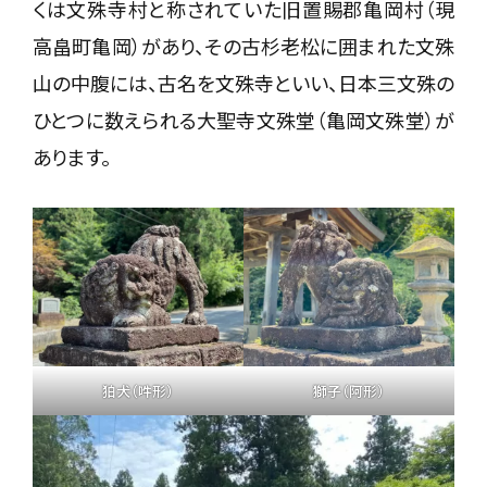
くは文殊寺村と称されていた旧置賜郡亀岡村（現
高畠町亀岡）があり、その古杉老松に囲まれた文殊
山の中腹には、古名を文殊寺といい、日本三文殊の
ひとつに数えられる大聖寺文殊堂（亀岡文殊堂）が
あります。
狛犬（吽形）
獅子（阿形）