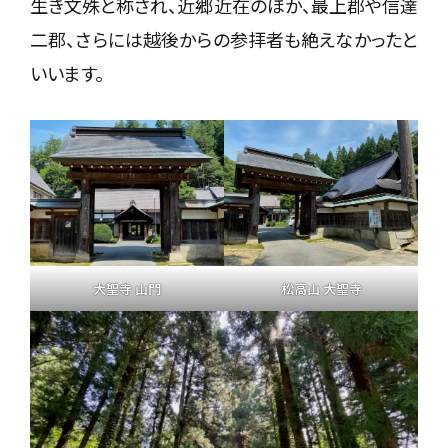
生き文殊と称され、近郷近在のほか、最上郡や信達
二郡、さらには越後からの参拝者も絶えなかったと
いいます。
大聖寺 山門
松高山 大聖寺