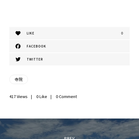
LIKE
0
FACEBOOK
TWITTER
寺院
417
Views
0
Like
0 Comment
投
稿
PREV