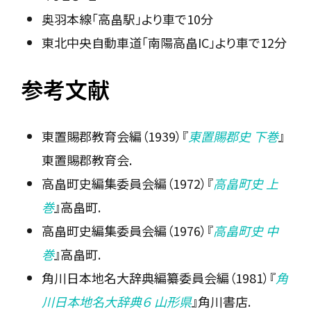
奥羽本線「高畠駅」より車で10分
東北中央自動車道「南陽高畠IC」より車で12分
参考文献
東置賜郡教育会編（1939）『
東置賜郡史 下巻
』
東置賜郡教育会.
高畠町史編集委員会編（1972）『
高畠町史 上
巻
』高畠町.
高畠町史編集委員会編（1976）『
高畠町史 中
巻
』高畠町.
角川日本地名大辞典編纂委員会編（1981）『
角
川日本地名大辞典６ 山形県
』角川書店.