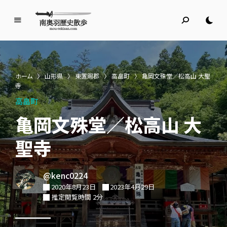
南
奥
羽
歴
ホーム
〉
山形県
〉
東置賜郡
〉
高畠町
〉
亀岡文殊堂／松高山 大聖
史
寺
散
高畠町
歩
亀岡文殊堂／松高山 大
名所旧跡と館めぐり
聖寺
@kenc0224
2020年8月23日
2023年4月29日
推定閲覧時間 2分