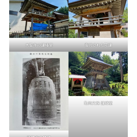
大聖寺の鐘楼堂
復元された梵鐘
亀岡文殊 鐘楼堂