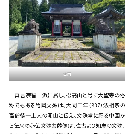
山門
真言宗智山派に属し、松高山と号す大聖寺の俗
称でもある亀岡文殊は、大同二年（807）法相宗の
高僧徳一上人の開山と伝え、文殊堂に祀る中国か
ら伝来の秘仏文殊菩薩像は、往古より知恵の文殊、