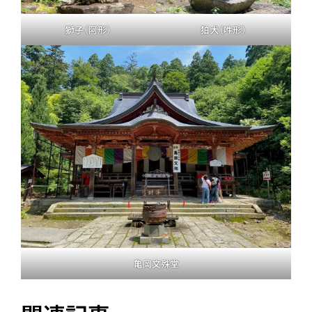
獅子（阿形）
狛犬（吽形）
亀岡文殊堂