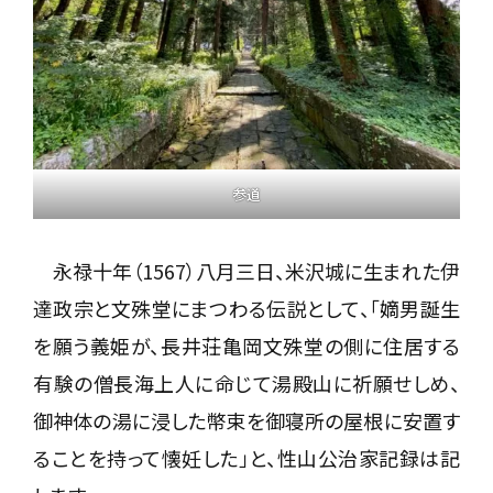
参道
永禄十年（1567）八月三日、米沢城に生まれた伊
達政宗と文殊堂にまつわる伝説として、「嫡男誕生
を願う義姫が、長井荘亀岡文殊堂の側に住居する
有験の僧長海上人に命じて湯殿山に祈願せしめ、
御神体の湯に浸した幣束を御寝所の屋根に安置す
ることを持って懐妊した」と、性山公治家記録は記