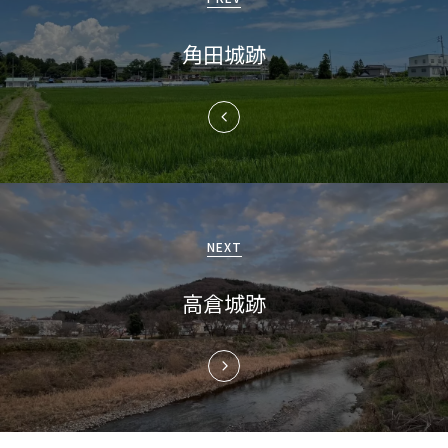
ナ
角田城跡
ビ
ゲ
ー
シ
ョ
NEXT
ン
高倉城跡