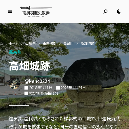
南
奥
羽
歴
ホーム
〉
山形県
〉
東置賜郡
〉
高畠町
〉
高畑城跡
史
高畠町
散
歩
高畑城跡
名所旧跡と館めぐり
@kenc0224
2018年1月1日
2023年1月24日
推定閲覧時間 1分
鐘ヶ城、屋代城とも称された梯郭式の平城で、伊達氏九代
政宗が城を拡張するなど、同氏の置賜信仰の拠点となり、