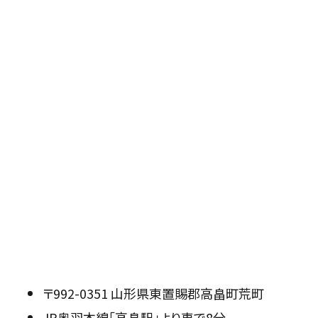
〒992-0351 山形県東置賜郡高畠町荒町
JR奥羽本線「高畠駅」より車で8分