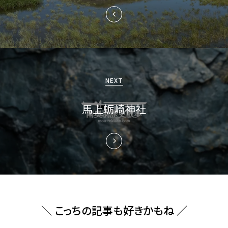
ゲ
ー
シ
ョ
NEXT
ン
馬上蛎崎神社
＼ こっちの記事も好きかもね ／