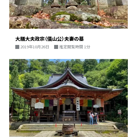
大膳大夫政宗（儀山公）夫妻の墓
2019年10月26日
推定閲覧時間 1分