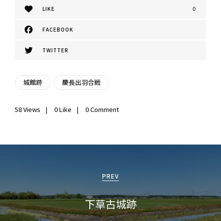
LIKE
0
FACEBOOK
TWITTER
城館跡
慶長出羽合戦
58
Views
0
Like
0 Comment
投
稿
PREV
ナ
下草古城跡
ビ