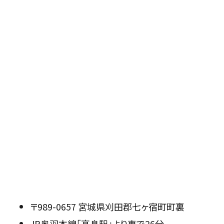
〒989-0657 宮城県刈田郡七ヶ宿町町裏
JR奥羽本線「高畠駅」より車で26分