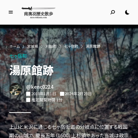
南
奥
羽
歴
ホーム
〉
宮城県
〉
刈田郡
〉
七ヶ宿町
〉
湯原館跡
史
七ヶ宿町
散
歩
湯原館跡
名所旧跡と館めぐり
@kenc0224
2018年1月1日
2024年2月23日
推定閲覧時間 1分
上山と米沢に通じる七ヶ宿街道の分岐点に位置する戦国
期の山城で、慶長五年（1600）上杉領であった当城は政宗