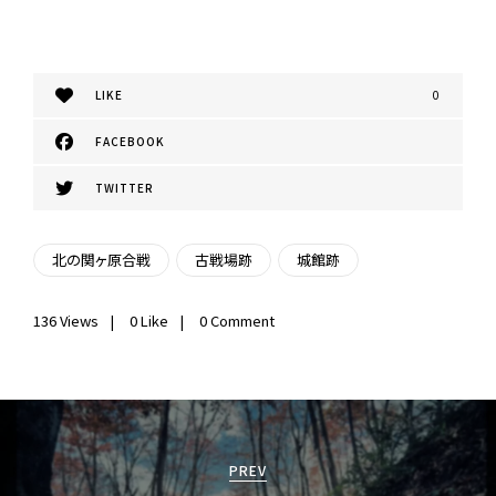
LIKE
0
FACEBOOK
TWITTER
北の関ヶ原合戦
古戦場跡
城館跡
136
Views
0
Like
0 Comment
投
稿
PREV