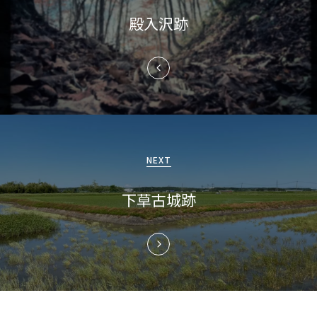
ナ
殿入沢跡
ビ
ゲ
ー
シ
ョ
NEXT
ン
下草古城跡