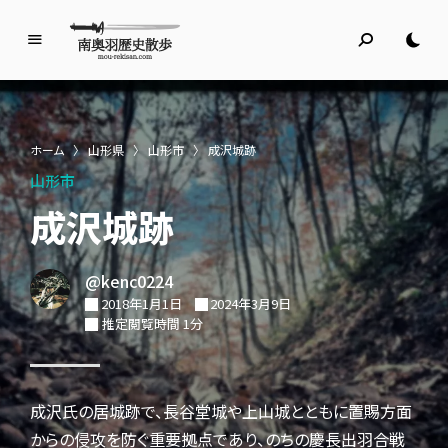
南
奥
羽
歴
ホーム
〉
山形県
〉
山形市
〉
成沢城跡
史
山形市
散
歩
成沢城跡
名所旧跡と館めぐり
@kenc0224
2018年1月1日
2024年3月9日
推定閲覧時間 1分
成沢氏の居城跡で、長谷堂城や上山城とともに置賜方面
からの侵攻を防ぐ重要拠点であり、のちの慶長出羽合戦