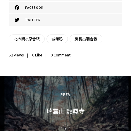
FACEBOOK
TWITTER
北の関ヶ原合戦
城館跡
慶長出羽合戦
52
Views
0
Like
0 Comment
投
稿
PREV
ナ
瑞雲山 龍鳳寺
ビ
ゲ