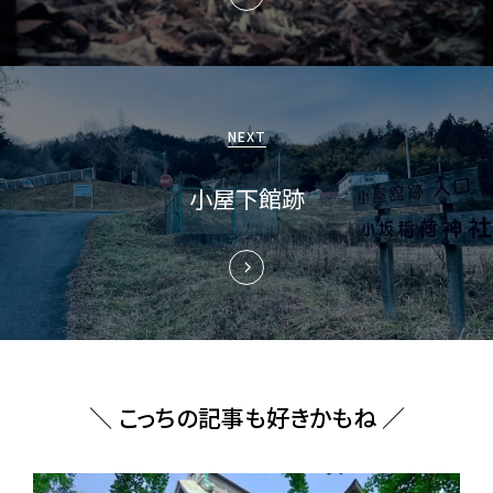
ー
シ
ョ
NEXT
ン
小屋下館跡
＼ こっちの記事も好きかもね ／