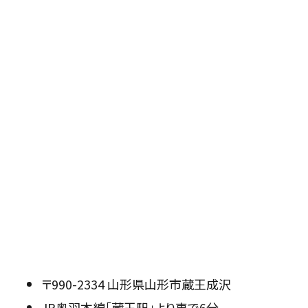
〒990-2334 山形県山形市蔵王成沢
JR奥羽本線「蔵王駅」より車で6分