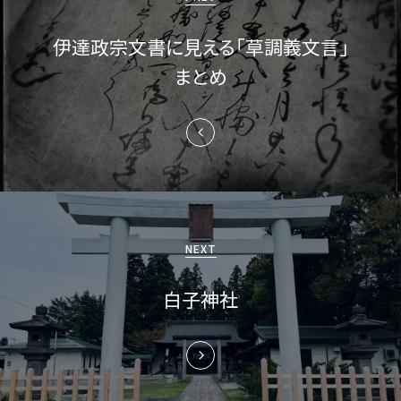
ナ
伊達政宗文書に見える「草調義文言」
ビ
まとめ
ゲ
ー
シ
ョ
ン
NEXT
白子神社