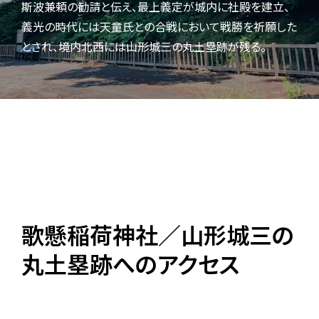
斯波兼頼の勧請と伝え、最上義定が城内に社殿を建立、
義光の時代には天童氏との合戦において戦勝を祈願した
とされ、境内北西には山形城三の丸土塁跡が残る。
歌懸稲荷神社／山形城三の
丸土塁跡へのアクセス