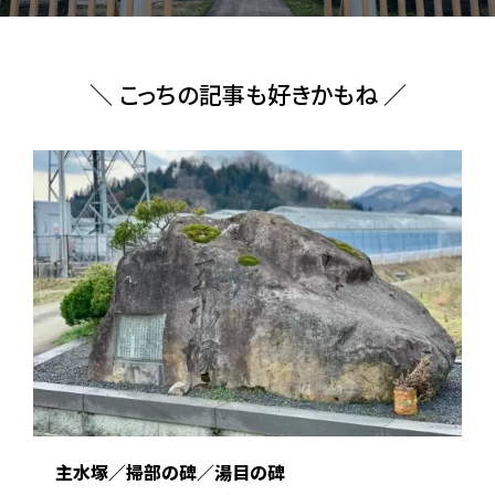
＼ こっちの記事も好きかもね ／
主水塚／掃部の碑／湯目の碑