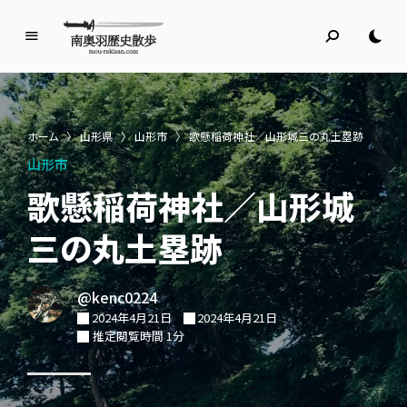
南
奥
羽
歴
ホーム
〉
山形県
〉
山形市
〉
歌懸稲荷神社／山形城三の丸土塁跡
史
山形市
散
歩
歌懸稲荷神社／山形城
名所旧跡と館めぐり
三の丸土塁跡
@kenc0224
2024年4月21日
2024年4月21日
推定閲覧時間 1分