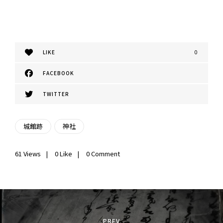
LIKE
0
FACEBOOK
TWITTER
城館跡
神社
61
Views
0
Like
0 Comment
投
稿
PREV