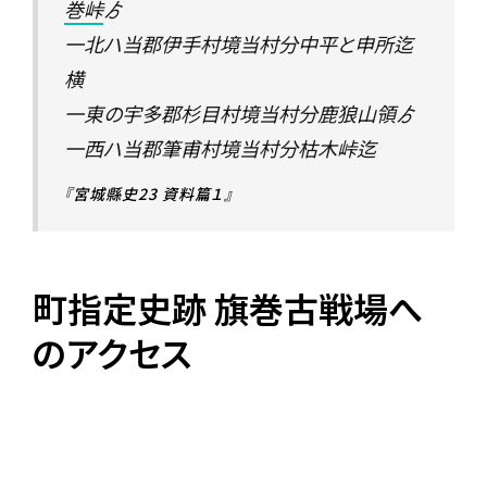
巻峠
ゟ
一北ハ当郡伊手村境当村分中平と申所迄
横
一東の宇多郡杉目村境当村分鹿狼山領ゟ
一西ハ当郡筆甫村境当村分枯木峠迄
『宮城縣史23 資料篇１』
町指定史跡 旗巻古戦場へ
のアクセス