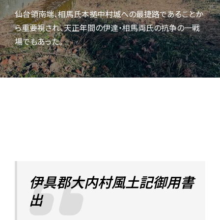
仙台領南端、相馬氏本拠中村城への最捷路であることか
ら重要視され、天正年間の伊達・相馬両氏の抗争の一戦
場でもあった。
伊具郡大内村風土記御用書
出