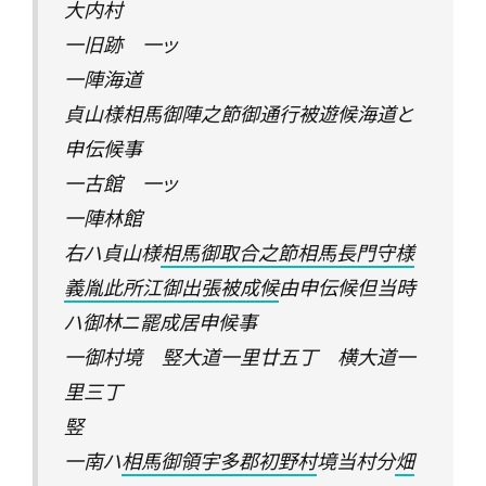
大内村
一旧跡 一ッ
一陣海道
貞山様相馬御陣之節御通行被遊候海道と
申伝候事
一古館 一ッ
一陣林館
右ハ貞山様
相馬御取合之節相馬長門守様
義胤此所江御出張被成候
由申伝候但当時
ハ御林ニ罷成居申候事
一御村境 竪大道一里廿五丁 横大道一
里三丁
竪
一南ハ
相馬御領宇多郡初野村
境当村分
畑