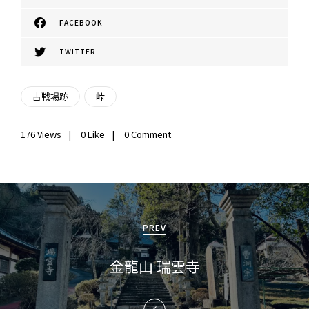
FACEBOOK
TWITTER
古戦場跡
峠
176
Views
0
Like
0 Comment
投
稿
PREV
ナ
金龍山 瑞雲寺
ビ