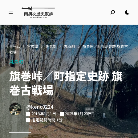
南
奥
羽
歴
ホーム
〉
宮城県
〉
伊具郡
〉
丸森町
〉
旗巻峠／町指定史跡 旗巻古
史
戦場
散
丸森町
歩
旗巻峠／町指定史跡 旗
名所旧跡と館めぐり
巻古戦場
@kenc0224
2018年1月1日
2025年1月20日
推定閲覧時間 1分