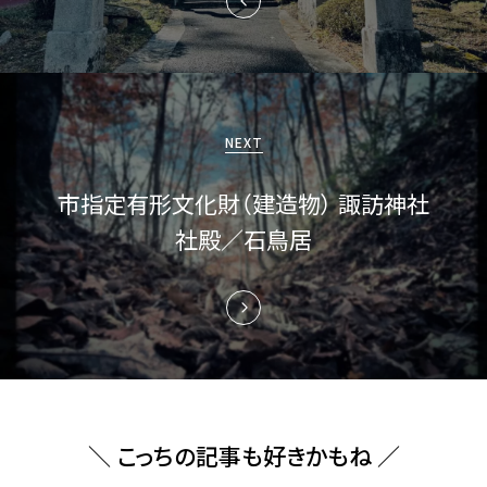
ゲ
ー
シ
ョ
NEXT
ン
市指定有形文化財（建造物） 諏訪神社
社殿／石鳥居
＼ こっちの記事も好きかもね ／